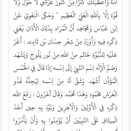
أُمَّة وَأَعْطَيْتُك كَنْزًا مِنْ كُنُوز عَرْشِي لَا حَوْل وَلَا
قُوَّة إِلَّا بِاَللَّهِ الْعَلِيّ الْعَظِيم " وَحَكَى الْبَغَوِيّ عَنْ
اِبْن عَبَّاس وَمُجَاهِد أَنَّ الْمُرَاد بِذَلِكَ الْأَذَان يَعْنِي
ذِكْره فِيهِ وَأَوْرَدَ مِنْ شِعْر حِسَان بْن ثَابِت : أَغَرّ
عَلَيْهِ لِلنُّبُوَّةِ خَاتَم مِنْ اللَّه مِنْ نُور يَلُوح وَيَشْهَد
وَضَمَّ الْإِلَه اِسْم النَّبِيّ إِلَى اِسْمه إِذَا قَالَ فِي الْخَمْس
الْمُؤَذِّن أَشْهَد وَشَقَّ لَهُ مِنْ اِسْمه لِيُجِلَّهُ فَذُو
الْعَرْش مَحْمُود وَهَذَا مُحَمَّد وَقَالَ آخَرُونَ : رَفَعَ اللَّه
ذِكْره فِي الْأَوَّلِينَ وَالْآخِرِينَ وَنَوَّهَ بِهِ حِين أَخَذَ
الْمِيثَاق عَلَى النَّبِيِّينَ أَنْ يُؤْمِنُوا بِهِ وَأَنْ يَأْمُرُوا