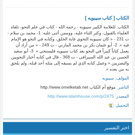
الكتاب [ كتاب سيبويه ]
الكتاب: للعلامة الكبير سيبويه - رحمه الله - كتاب في علم النحو، تلقاه
العلماء بالقبول، وكثر الثناء عليه، ووممن أثنى عليه: 1- محمد بن سلام -
ت 231 - « كان سيبويه النحوي غاية الخلق، وكتابه في النحو هو الإمام
فيه ». 2- أبو عثمان بكر بن محمد المازني - ت 249 - « من أراد أن
يعمل كتاباً كبيراً في النحو بعد كتاب سيبويه فليستحي ». 3- أبو سعيد
الحسن بن عبد الله السيرافى - ت 368 - قال في كتابه أخبار النحويين
والبصريين « وعمل كتابه الذي لم يسبقه إلى مثله أحد قبله، ولم يلحق
به من بعده ».
المؤلف:
سيبويه
الناشر:
موقع أم الكتاب http://www.omelketab.net
المصدر:
http://www.islamhouse.com/p/2475
التحميل:
اختر التفسير