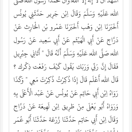
أَشْهَد أَنْ لَا إِلَه إِلَّا اللَّه وَأَنَّ مُحَمَّدًا رَسُول اللَّه صَلَّى
اللَّه عَلَيْهِ وَسَلَّمَ وَقَالَ اِبْن جَرِير حَدَّثَنِي يُونُس
أَخْبَرَنَا اِبْن وَهْب أَخْبَرَنَا عَمْرو بْن الْحَارِث عَنْ
دَرَّاج عَنْ أَبِي الْهَيْثَم عَنْ أَبِي سَعِيد عَنْ رَسُول
اللَّه صَلَّى اللَّه عَلَيْهِ وَسَلَّمَ أَنَّهُ قَالَ " أَتَانِي جِبْرِيل
فَقَالَ إِنَّ رَبِّي وَرَبّك يَقُول كَيْفَ رَفَعْت ذِكْرك ؟
قَالَ اللَّه أَعْلَم قَالَ إِذَا ذُكِرْتُ ذُكِرْتَ مَعِي " وَكَذَا
رَوَاهُ اِبْن أَبِي حَاتِم عَنْ يُونُس عَنْ عَبْد الْأَعْلَى بِهِ
وَرَوَاهُ أَبُو يَعْلَى مِنْ طَرِيق اِبْن لَهِيعَة عَنْ دَرَّاج
وَقَالَ اِبْن أَبِي حَاتِم حَدَّثَنَا زُرْعَة حَدَّثَنَا أَبُو عُمَر