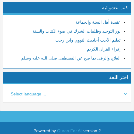
كتب عشوائيه
10- يونس
11- هود
عقيدة أهل السنة والجماعة
12- يوسف
نور التوحيد وظلمات الشرك في ضوء الكتاب والسنة
13- الرعد
تعليم الأحب أحاديث النووي وابن رجب
14- إبراهيم
إقراء القرآن الكريم
15- الحجر
العلاج والرقى بما صح عن المصطفى صلى الله عليه وسلم
16- النحل
17- الإسراء
اختر اللغة
18- الكهف
19- مريم
20- طه
21- الأنبياء
22- الحج
23- المؤمنون
Powered by
Quran For All
version 2