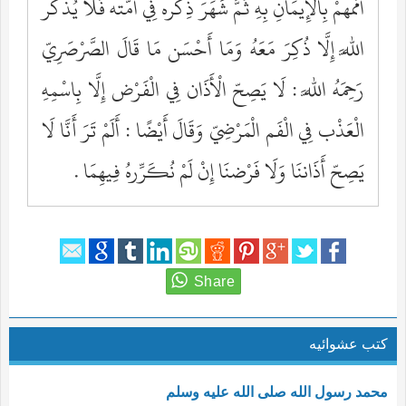
أُمَمهمْ بِالْإِيمَانِ بِهِ ثُمَّ شَهَرَ ذِكْره فِي أُمَّته فَلَا يُذْكَر
اللَّه إِلَّا ذُكِرَ مَعَهُ وَمَا أَحْسَن مَا قَالَ الصَّرْصَرِيّ
رَحِمَهُ اللَّه : لَا يَصِحّ الْأَذَان فِي الْفَرْض إِلَّا بِاسْمِهِ
الْعَذْب فِي الْفَم الْمَرْضِيّ وَقَالَ أَيْضًا : أَلَمْ تَرَ أَنَّا لَا
يَصِحّ أَذَاننَا وَلَا فَرْضنَا إِنْ لَمْ نُكَرِّرهُ فِيهِمَا .
كتب عشوائيه
محمد رسول الله صلى الله عليه وسلم