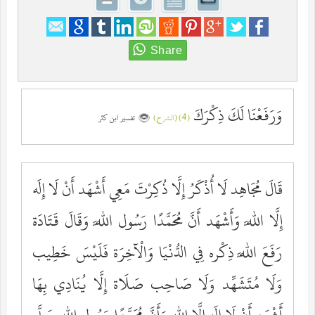
وَرَفَعْنَا لَكَ ذِكْرَكَ
(4) (الشرح)
تفسير ابن كثر
قَالَ مُجَاهِد لَا أُذْكَرُ إِلَّا ذُكِرْتَ مَعِي أَشْهَد أَنْ لَا إِلَه
إِلَّا اللَّه وَأَشْهَد أَنَّ مُحَمَّدًا رَسُول اللَّه وَقَالَ قَتَادَة
رَفَعَ اللَّه ذِكْره فِي الدُّنْيَا وَالْآخِرَة فَلَيْسَ خَطِيب
وَلَا مُتَشَهِّد وَلَا صَاحِب صَلَاة إِلَّا يُنَادِي بِهَا