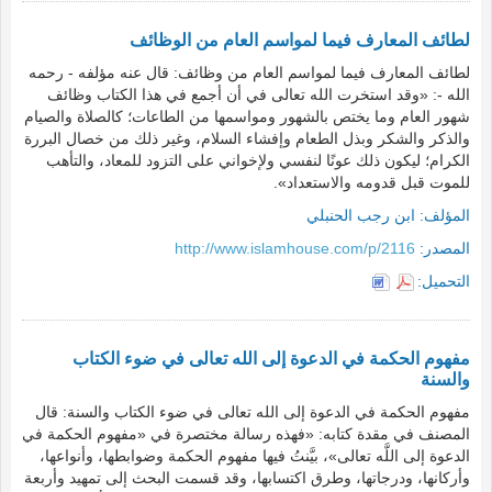
لطائف المعارف فيما لمواسم العام من الوظائف
لطائف المعارف فيما لمواسم العام من وظائف: قال عنه مؤلفه - رحمه
الله -: «وقد استخرت الله تعالى في أن أجمع في هذا الكتاب وظائف
شهور العام وما يختص بالشهور ومواسمها من الطاعات؛ كالصلاة والصيام
والذكر والشكر وبذل الطعام وإفشاء السلام، وغير ذلك من خصال البررة
الكرام؛ ليكون ذلك عونًا لنفسي ولإخواني على التزود للمعاد، والتأهب
للموت قبل قدومه والاستعداد».
المؤلف:
ابن رجب الحنبلي
المصدر:
http://www.islamhouse.com/p/2116
التحميل:
مفهوم الحكمة في الدعوة إلى الله تعالى في ضوء الكتاب
والسنة
مفهوم الحكمة في الدعوة إلى الله تعالى في ضوء الكتاب والسنة: قال
المصنف في مقدة كتابه: «فهذه رسالة مختصرة في «مفهوم الحكمة في
الدعوة إلى اللَّه تعالى»، بيَّنتُ فيها مفهوم الحكمة وضوابطها، وأنواعها،
وأركانها، ودرجاتها، وطرق اكتسابها، وقد قسمت البحث إلى تمهيد وأربعة