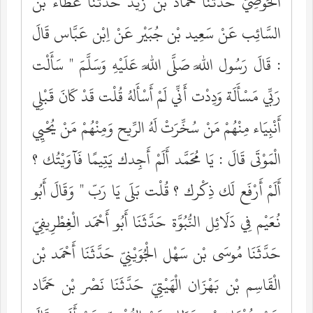
الْحَوْضِيّ حَدَّثَنَا حَمَّاد بْن زَيْد حَدَّثَنَا عَطَاء بْن
السَّائِب عَنْ سَعِيد بْن جُبَيْر عَنْ اِبْن عَبَّاس قَالَ
: قَالَ رَسُول اللَّه صَلَّى اللَّه عَلَيْهِ وَسَلَّمَ " سَأَلْت
رَبِّي مَسْأَلَة وَدِدْت أَنِّي لَمْ أَسْأَلهُ قُلْت قَدْ كَانَ قَبْلِي
أَنْبِيَاء مِنْهُمْ مَنْ سُخِّرَتْ لَهُ الرِّيح وَمِنْهُمْ مَنْ يُحْيِي
الْمَوْتَى قَالَ : يَا مُحَمَّد أَلَمْ أَجِدك يَتِيمًا فَآوَيْتُك ؟
أَلَمْ أَرْفَع لَك ذِكْرك ؟ قُلْت بَلَى يَا رَبّ " وَقَالَ أَبُو
نُعَيْم فِي دَلَائِل النُّبُوَّة حَدَّثَنَا أَبُو أَحْمَد الْغِطْرِيفِيّ
حَدَّثَنَا مُوسَى بْن سَهْل الْجُوَيْنِيّ حَدَّثَنَا أَحْمَد بْن
الْقَاسِم بْن بَهْزَان الْهَيْتِيّ حَدَّثَنَا نَصْر بْن حَمَّاد