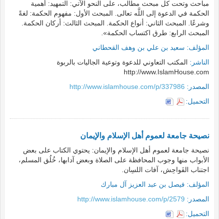
مباحث وتحت كل مبحث مطالب، على النحو الآتي: التمهيد: أهمية
الحكمة في الدعوة إلى اللَّه تعالى. المبحث الأول: مفهوم الحكمة: لغةً
وشرعًا. المبحث الثاني: أنواع الحكمة. المبحث الثالث: أركان الحكمة.
المبحث الرابع: طرق اكتساب الحكمة».
المؤلف:
سعيد بن علي بن وهف القحطاني
الناشر:
المكتب التعاوني للدعوة وتوعية الجاليات بالربوة
http://www.IslamHouse.com
المصدر:
http://www.islamhouse.com/p/337986
التحميل:
نصيحة جامعة لعموم أهل الإسلام والإيمان
نصيحة جامعة لعموم أهل الإسلام والإيمان: يحتوي الكتاب على بعض
الأبواب منها وجوب المحافظة على الصلاة وبعض آدابها، خُلُق المسلم،
اجتناب الفَواحِش، آفات اللسِان.
المؤلف:
فيصل بن عبد العزيز آل مبارك
المصدر:
http://www.islamhouse.com/p/2579
التحميل: