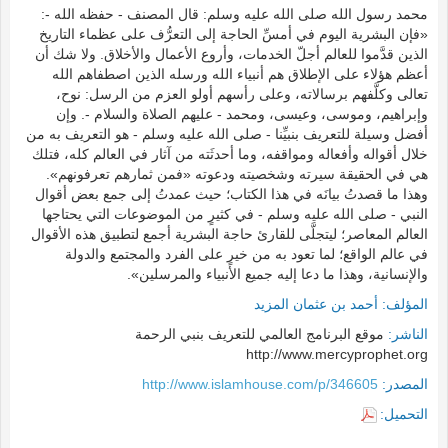
محمد رسول الله صلى الله عليه وسلم: قال المصنف - حفظه الله -:
«فإن البشرية اليوم في أمسِّ الحاجة إلى التعرُّف على عظماء التاريخ
الذين قدَّموا للعالم أجلّ الخدمات، وأروع الأعمال والأخلاق. ولا شك أن
أعظم هؤلاء على الإطلاق هم أنبياء الله ورسله الذين اصطفاهم الله
تعالى وكلَّفهم برسالاته، وعلى رأسهم أولو العزم من الرسل: نوح،
وإبراهيم، وموسى، وعيسى، ومحمد - عليهم الصلاة والسلام -. وإن
أفضل وسيلة للتعريف بنبيِّنا - صلى الله عليه وسلم - هو التعريف به من
خلال أقواله وأفعاله ومواقفه، وما أحدثَته من آثار في العالم كله، فتلك
هي في الحقيقة سيرته وشخصيته ودعوته «فمن ثمارهم تعرفونهم».
وهذا ما قصدتُ بيانَه في هذا الكتاب؛ حيث عمدتُ إلى جمع بعض أقوال
النبي - صلى الله عليه وسلم - في كثيرٍ من الموضوعات التي يحتاجها
العالم المعاصر؛ ليتجلَّى للقارئ حاجة البشرية أجمع لتطبيق هذه الأقوال
في عالم الواقع؛ لما تعود به من خيرٍ على الفرد والمجتمع والدولة
والإنسانية، وهذا ما دعا إليه جميع الأنبياء والمرسلين».
المؤلف:
أحمد بن عثمان المزيد
الناشر:
موقع البرنامج العالمي للتعريف بنبي الرحمة
http://www.mercyprophet.org
المصدر:
http://www.islamhouse.com/p/346605
التحميل: