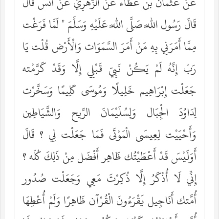
عَنْ عُثْمَان بْن عَطَاء عَنْ الزُّهْرِيّ عَنْ أَنَس قَالَ
قَالَ رَسُول اللَّه صَلَّى اللَّه عَلَيْهِ وَسَلَّمَ " لَمَّا فَرَغْت
مِمَّا أَمَرَنِي بِهِ مَنْ أَمَرَ السَّمَوَات وَالْأَرْض قُلْت يَا
رَبّ إِنَّهُ لَمْ يَكُنْ نَبِيّ قَبْلِي إِلَّا وَقَدْ كَرَّمْته
جَعَلْت إِبْرَاهِيم خَلِيلًا وَمُوسَى كَلِيمًا وَسَخَّرْت
لِدَاوُدَ الْجِبَال وَلِسُلَيْمَانَ الرِّيح وَالشَّيَاطِين
وَأَحْيَيْت لِعِيسَى الْمَوْتَى فَمَا جَعَلْت لِي ؟ قَالَ
أَوَلَيْسَ قَدْ أَعْطَيْتُك ظَاهِر أَفْضَل مِنْ ذَلِكَ كُلّه ؟
إِنِّي لَا أُذْكَرُ إِلَّا ذُكِرْتَ مَعِي وَجَعَلْت صُدُور
أُمَّتك أَنَاجِيل يَقْرَءُونَ الْقُرْآن ظَاهِرًا وَلَمْ أُعْطِهَا