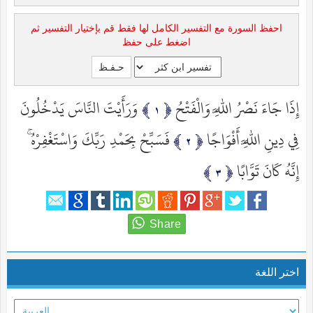
احفظ السورة مع التفسير الكامل لها فقط قم بإختيار التفسير ثم
اضغط على حفظ
إِذَا جَاءَ نَصْرُ اللَّهِ وَالْفَتْحُ
وَرَأَيْتَ النَّاسَ يَدْخُلُونَ
فِي دِينِ اللَّهِ أَفْوَاجًا
فَسَبِّحْ بِحَمْدِ رَبِّكَ وَاسْتَغْفِرْهُ ۚ
إِنَّهُ كَانَ تَوَّابًا
اختر اللغة