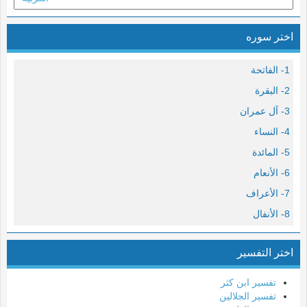
اختر سوره
1- الفاتحة
2- البقرة
3- آل عمران
4- النساء
5- المائدة
6- الأنعام
7- الأعراف
8- الأنفال
9- التوبة
اختر التفسير
10- يونس
11- هود
تفسير ابن كثر
12- يوسف
تفسير الجلالين