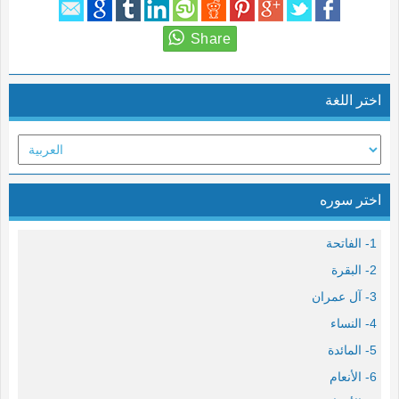
اختر اللغة
اختر سوره
1- الفاتحة
2- البقرة
3- آل عمران
4- النساء
5- المائدة
6- الأنعام