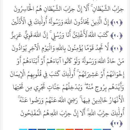
حِزْبُ الشَّيْطَانِ ۚ أَلَا إِنَّ حِزْبَ الشَّيْطَانِ هُمُ الْخَاسِرُونَ
إِنَّ الَّذِينَ يُحَادُّونَ اللَّهَ وَرَسُولَهُ أُولَٰئِكَ فِي الْأَذَلِّينَ
كَتَبَ اللَّهُ لَأَغْلِبَنَّ أَنَا وَرُسُلِي ۚ إِنَّ اللَّهَ قَوِيٌّ عَزِيزٌ
لَّا تَجِدُ قَوْمًا يُؤْمِنُونَ بِاللَّهِ وَالْيَوْمِ الْآخِرِ يُوَادُّونَ
مَنْ حَادَّ اللَّهَ وَرَسُولَهُ وَلَوْ كَانُوا آبَاءَهُمْ أَوْ أَبْنَاءَهُمْ أَوْ
إِخْوَانَهُمْ أَوْ عَشِيرَتَهُمْ ۚ أُولَٰئِكَ كَتَبَ فِي قُلُوبِهِمُ الْإِيمَانَ
وَأَيَّدَهُم بِرُوحٍ مِّنْهُ ۖ وَيُدْخِلُهُمْ جَنَّاتٍ تَجْرِي مِن تَحْتِهَا
الْأَنْهَارُ خَالِدِينَ فِيهَا ۚ رَضِيَ اللَّهُ عَنْهُمْ وَرَضُوا عَنْهُ ۚ
أُولَٰئِكَ حِزْبُ اللَّهِ ۚ أَلَا إِنَّ حِزْبَ اللَّهِ هُمُ الْمُفْلِحُونَ