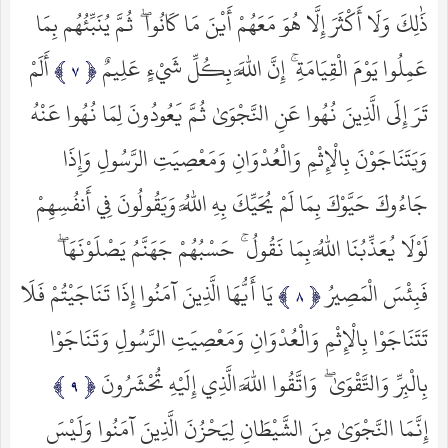
ذَٰلِكَ وَلَا أَكْثَرَ إِلَّا هُوَ مَعَهُمْ أَيْنَ مَا كَانُوا ۖ ثُمَّ يُنَبِّئُهُم بِمَا
عَمِلُوا يَوْمَ الْقِيَامَةِ ۚ إِنَّ اللَّهَ بِكُلِّ شَيْءٍ عَلِيمٌ
أَلَمْ
تَرَ إِلَى الَّذِينَ نُهُوا عَنِ النَّجْوَىٰ ثُمَّ يَعُودُونَ لِمَا نُهُوا عَنْهُ
وَيَتَنَاجَوْنَ بِالْإِثْمِ وَالْعُدْوَانِ وَمَعْصِيَتِ الرَّسُولِ وَإِذَا
جَاءُوكَ حَيَّوْكَ بِمَا لَمْ يُحَيِّكَ بِهِ اللَّهُ وَيَقُولُونَ فِي أَنفُسِهِمْ
لَوْلَا يُعَذِّبُنَا اللَّهُ بِمَا نَقُولُ ۚ حَسْبُهُمْ جَهَنَّمُ يَصْلَوْنَهَا ۖ
فَبِئْسَ الْمَصِيرُ
يَا أَيُّهَا الَّذِينَ آمَنُوا إِذَا تَنَاجَيْتُمْ فَلَا
تَتَنَاجَوْا بِالْإِثْمِ وَالْعُدْوَانِ وَمَعْصِيَتِ الرَّسُولِ وَتَنَاجَوْا
بِالْبِرِّ وَالتَّقْوَىٰ ۖ وَاتَّقُوا اللَّهَ الَّذِي إِلَيْهِ تُحْشَرُونَ
إِنَّمَا النَّجْوَىٰ مِنَ الشَّيْطَانِ لِيَحْزُنَ الَّذِينَ آمَنُوا وَلَيْسَ