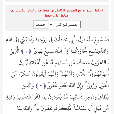
احفظ السورة مع التفسير الكامل لها فقط قم بإختيار التفسير ثم
اضغط على حفظ
قَدْ سَمِعَ اللَّهُ قَوْلَ الَّتِي تُجَادِلُكَ فِي زَوْجِهَا وَتَشْتَكِي إِلَى اللَّهِ
وَاللَّهُ يَسْمَعُ تَحَاوُرَكُمَا ۚ إِنَّ اللَّهَ سَمِيعٌ بَصِيرٌ
الَّذِينَ
يُظَاهِرُونَ مِنكُم مِّن نِّسَائِهِم مَّا هُنَّ أُمَّهَاتِهِمْ ۖ إِنْ
أُمَّهَاتُهُمْ إِلَّا اللَّائِي وَلَدْنَهُمْ ۚ وَإِنَّهُمْ لَيَقُولُونَ مُنكَرًا مِّنَ
الْقَوْلِ وَزُورًا ۚ وَإِنَّ اللَّهَ لَعَفُوٌّ غَفُورٌ
وَالَّذِينَ
يُظَاهِرُونَ مِن نِّسَائِهِمْ ثُمَّ يَعُودُونَ لِمَا قَالُوا فَتَحْرِيرُ رَقَبَةٍ
مِّن قَبْلِ أَن يَتَمَاسَّا ۚ ذَٰلِكُمْ تُوعَظُونَ بِهِ ۚ وَاللَّهُ بِمَا