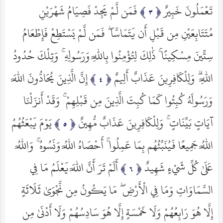
تَعْمَلُونَ خَبِيرٌ
فَمَن لَّمْ يَجِدْ فَصِيَامُ شَهْرَيْنِ
مُتَتَابِعَيْنِ مِن قَبْلِ أَن يَتَمَاسَّا ۖ فَمَن لَّمْ يَسْتَطِعْ فَإِطْعَامُ
سِتِّينَ مِسْكِينًا ۚ ذَٰلِكَ لِتُؤْمِنُوا بِاللَّهِ وَرَسُولِهِ ۚ وَتِلْكَ حُدُودُ
اللَّهِ ۗ وَلِلْكَافِرِينَ عَذَابٌ أَلِيمٌ
إِنَّ الَّذِينَ يُحَادُّونَ اللَّهَ
وَرَسُولَهُ كُبِتُوا كَمَا كُبِتَ الَّذِينَ مِن قَبْلِهِمْ ۚ وَقَدْ أَنزَلْنَا
آيَاتٍ بَيِّنَاتٍ ۚ وَلِلْكَافِرِينَ عَذَابٌ مُّهِينٌ
يَوْمَ يَبْعَثُهُمُ
اللَّهُ جَمِيعًا فَيُنَبِّئُهُم بِمَا عَمِلُوا ۚ أَحْصَاهُ اللَّهُ وَنَسُوهُ ۚ وَاللَّهُ
عَلَىٰ كُلِّ شَيْءٍ شَهِيدٌ
أَلَمْ تَرَ أَنَّ اللَّهَ يَعْلَمُ مَا فِي
السَّمَاوَاتِ وَمَا فِي الْأَرْضِ ۖ مَا يَكُونُ مِن نَّجْوَىٰ ثَلَاثَةٍ
إِلَّا هُوَ رَابِعُهُمْ وَلَا خَمْسَةٍ إِلَّا هُوَ سَادِسُهُمْ وَلَا أَدْنَىٰ مِن