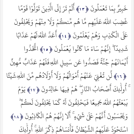
خَبِيرٌ بِمَا تَعْمَلُونَ
أَلَمْ تَرَ إِلَى الَّذِينَ تَوَلَّوْا قَوْمًا
غَضِبَ اللَّهُ عَلَيْهِم مَّا هُم مِّنكُمْ وَلَا مِنْهُمْ وَيَحْلِفُونَ
عَلَى الْكَذِبِ وَهُمْ يَعْلَمُونَ
أَعَدَّ اللَّهُ لَهُمْ عَذَابًا
شَدِيدًا ۖ إِنَّهُمْ سَاءَ مَا كَانُوا يَعْمَلُونَ
اتَّخَذُوا
أَيْمَانَهُمْ جُنَّةً فَصَدُّوا عَن سَبِيلِ اللَّهِ فَلَهُمْ عَذَابٌ مُّهِينٌ
لَّن تُغْنِيَ عَنْهُمْ أَمْوَالُهُمْ وَلَا أَوْلَادُهُم مِّنَ اللَّهِ شَيْئًا
ۚ أُولَٰئِكَ أَصْحَابُ النَّارِ ۖ هُمْ فِيهَا خَالِدُونَ
يَوْمَ
يَبْعَثُهُمُ اللَّهُ جَمِيعًا فَيَحْلِفُونَ لَهُ كَمَا يَحْلِفُونَ لَكُمْ ۖ
وَيَحْسَبُونَ أَنَّهُمْ عَلَىٰ شَيْءٍ ۚ أَلَا إِنَّهُمْ هُمُ الْكَاذِبُونَ
اسْتَحْوَذَ عَلَيْهِمُ الشَّيْطَانُ فَأَنسَاهُمْ ذِكْرَ اللَّهِ ۚ أُولَٰئِكَ