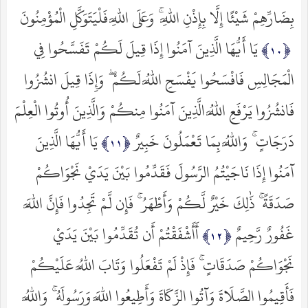
بِضَارِّهِمْ شَيْئًا إِلَّا بِإِذْنِ اللَّهِ ۚ وَعَلَى اللَّهِ فَلْيَتَوَكَّلِ الْمُؤْمِنُونَ
يَا أَيُّهَا الَّذِينَ آمَنُوا إِذَا قِيلَ لَكُمْ تَفَسَّحُوا فِي
الْمَجَالِسِ فَافْسَحُوا يَفْسَحِ اللَّهُ لَكُمْ ۖ وَإِذَا قِيلَ انشُزُوا
فَانشُزُوا يَرْفَعِ اللَّهُ الَّذِينَ آمَنُوا مِنكُمْ وَالَّذِينَ أُوتُوا الْعِلْمَ
دَرَجَاتٍ ۚ وَاللَّهُ بِمَا تَعْمَلُونَ خَبِيرٌ
يَا أَيُّهَا الَّذِينَ
آمَنُوا إِذَا نَاجَيْتُمُ الرَّسُولَ فَقَدِّمُوا بَيْنَ يَدَيْ نَجْوَاكُمْ
صَدَقَةً ۚ ذَٰلِكَ خَيْرٌ لَّكُمْ وَأَطْهَرُ ۚ فَإِن لَّمْ تَجِدُوا فَإِنَّ اللَّهَ
غَفُورٌ رَّحِيمٌ
أَأَشْفَقْتُمْ أَن تُقَدِّمُوا بَيْنَ يَدَيْ
نَجْوَاكُمْ صَدَقَاتٍ ۚ فَإِذْ لَمْ تَفْعَلُوا وَتَابَ اللَّهُ عَلَيْكُمْ
فَأَقِيمُوا الصَّلَاةَ وَآتُوا الزَّكَاةَ وَأَطِيعُوا اللَّهَ وَرَسُولَهُ ۚ وَاللَّهُ