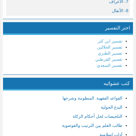
7- الأعراف
8- الأنفال
9- التوبة
اختر التفسير
10- يونس
11- هود
تفسير ابن كثر
12- يوسف
تفسير الجلالين
تفسير الطبري
13- الرعد
تفسير القرطبي
14- إبراهيم
تفسير السعدي
15- الحجر
كتب عشوائيه
16- النحل
17- الإسراء
القواعد الفقهية: المنظومة وشرحها
18- الكهف
البدع الحولية
19- مريم
التلخيصات لجل أحكام الزكاة
20- طه
طالب العلم بين الترتيب والفوضوية
21- الأنبياء
آداب إسلامية