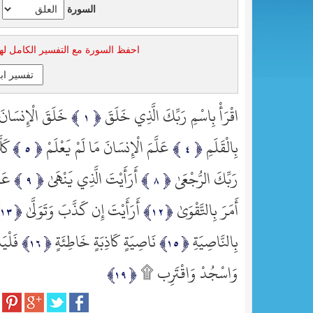
السورة
احفظ السورة مع التفسير الكامل له
اقْرَأْ بِاسْمِ رَبِّكَ الَّذِي خَلَقَ
خَلَقَ الْإِنسَانَ
بِالْقَلَمِ
عَلَّمَ الْإِنسَانَ مَا لَمْ يَعْلَمْ
كَل
رَبِّكَ الرُّجْعَىٰ
أَرَأَيْتَ الَّذِي يَنْهَىٰ
عَبْ
أَمَرَ بِالتَّقْوَىٰ
أَرَأَيْتَ إِن كَذَّبَ وَتَوَلَّىٰ
بِالنَّاصِيَةِ
نَاصِيَةٍ كَاذِبَةٍ خَاطِئَةٍ
فَلْيَ
وَاسْجُدْ وَاقْتَرِب ۩