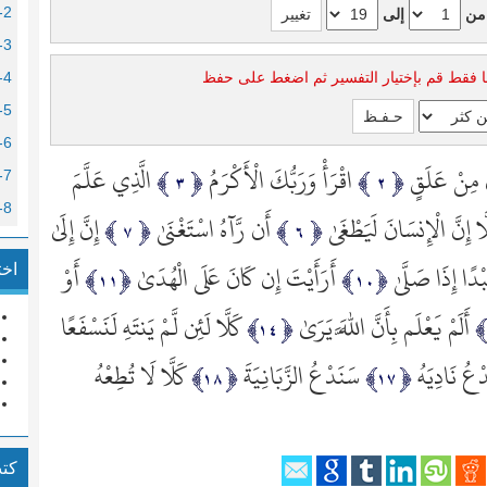
2- البقرة
من
إلى
3- آل عمران
ا فقط قم بإختيار التفسير ثم اضغط على حفظ
4- النساء
5- المائدة
6- الأنعام
 مِنْ عَلَقٍ
اقْرَأْ وَرَبُّكَ الْأَكْرَمُ
الَّذِي عَلَّمَ
7- الأعراف
8- الأنفال
َّا إِنَّ الْإِنسَانَ لَيَطْغَىٰ
أَن رَّآهُ اسْتَغْنَىٰ
إِنَّ إِلَىٰ
9- التوبة
دًا إِذَا صَلَّىٰ
أَرَأَيْتَ إِن كَانَ عَلَى الْهُدَىٰ
أَوْ
اخت
10- يو
11- ه
أَلَمْ يَعْلَم بِأَنَّ اللَّهَ يَرَىٰ
كَلَّا لَئِن لَّمْ يَنتَهِ لَنَسْفَعًا
12- يو
دْعُ نَادِيَهُ
سَنَدْعُ الزَّبَانِيَةَ
كَلَّا لَا تُطِعْهُ
13- الر
14- إبرا
15- الح
كت
16- الن