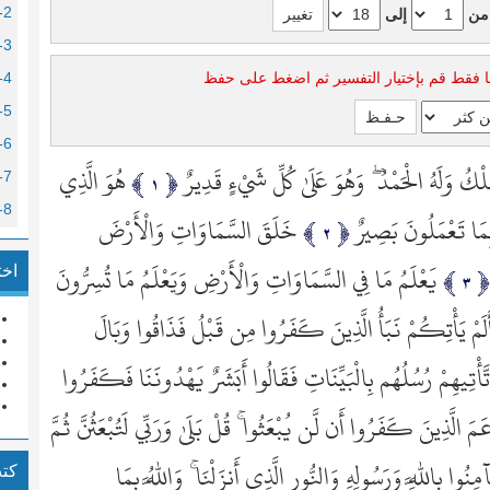
2- البقرة
من
إلى
3- آل عمران
ا فقط قم بإختيار التفسير ثم اضغط على حفظ
4- النساء
5- المائدة
6- الأنعام
لْكُ وَلَهُ الْحَمْدُ ۖ وَهُوَ عَلَىٰ كُلِّ شَيْءٍ قَدِيرٌ
هُوَ الَّذِي
7- الأعراف
8- الأنفال
َا تَعْمَلُونَ بَصِيرٌ
خَلَقَ السَّمَاوَاتِ وَالْأَرْضَ
9- التوبة
يَعْلَمُ مَا فِي السَّمَاوَاتِ وَالْأَرْضِ وَيَعْلَمُ مَا تُسِرُّونَ
اخت
10- يو
11- ه
َلَمْ يَأْتِكُمْ نَبَأُ الَّذِينَ كَفَرُوا مِن قَبْلُ فَذَاقُوا وَبَالَ
12- يو
تَّأْتِيهِمْ رُسُلُهُم بِالْبَيِّنَاتِ فَقَالُوا أَبَشَرٌ يَهْدُونَنَا فَكَفَرُوا
13- الر
14- إبرا
َمَ الَّذِينَ كَفَرُوا أَن لَّن يُبْعَثُوا ۚ قُلْ بَلَىٰ وَرَبِّي لَتُبْعَثُنَّ ثُمَّ
15- الح
آمِنُوا بِاللَّهِ وَرَسُولِهِ وَالنُّورِ الَّذِي أَنزَلْنَا ۚ وَاللَّهُ بِمَا
كت
16- الن