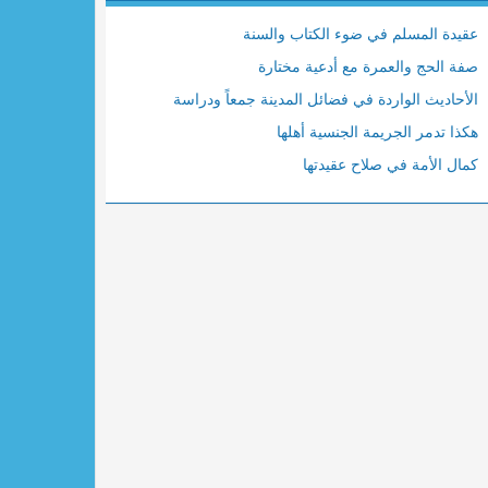
راء
عقيدة المسلم في ضوء الكتاب والسنة
هف
صفة الحج والعمرة مع أدعية مختارة
يم
الأحاديث الواردة في فضائل المدينة جمعاً ودراسة
ه
هكذا تدمر الجريمة الجنسية أهلها
ياء
كمال الأمة في صلاح عقيدتها
حج
نون
ور
قان
راء
مل
صص
بوت
وم
ان