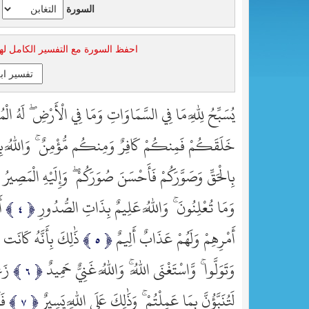
السورة
احفظ السورة مع التفسير الكامل له
يُسَبِّحُ لِلَّهِ مَا فِي السَّمَاوَاتِ وَمَا فِي الْأَرْضِ ۖ لَهُ الْمُ
خَلَقَكُمْ فَمِنكُمْ كَافِرٌ وَمِنكُم مُّؤْمِنٌ ۚ وَاللَّهُ بِم
بِالْحَقِّ وَصَوَّرَكُمْ فَأَحْسَنَ صُوَرَكُمْ ۖ وَإِلَيْهِ الْمَصِيرُ
وَمَا تُعْلِنُونَ ۚ وَاللَّهُ عَلِيمٌ بِذَاتِ الصُّدُورِ
أ
أَمْرِهِمْ وَلَهُمْ عَذَابٌ أَلِيمٌ
ذَٰلِكَ بِأَنَّهُ كَانَت 
وَتَوَلَّوا ۚ وَّاسْتَغْنَى اللَّهُ ۚ وَاللَّهُ غَنِيٌّ حَمِيدٌ
زَع
لَتُنَبَّؤُنَّ بِمَا عَمِلْتُمْ ۚ وَذَٰلِكَ عَلَى اللَّهِ يَسِيرٌ
فَ