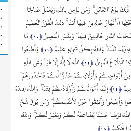
17- الإس
 ذَٰلِكَ يَوْمُ التَّغَابُنِ ۗ وَمَن يُؤْمِن بِاللَّهِ وَيَعْمَلْ صَالِحًا
18- الك
هَا الْأَنْهَارُ خَالِدِينَ فِيهَا أَبَدًا ۚ ذَٰلِكَ الْفَوْزُ الْعَظِيمُ
19- مر
20- ط
َصْحَابُ النَّارِ خَالِدِينَ فِيهَا ۖ وَبِئْسَ الْمَصِيرُ
مَا
21- الأنب
هِ يَهْدِ قَلْبَهُ ۚ وَاللَّهُ بِكُلِّ شَيْءٍ عَلِيمٌ
وَأَطِيعُوا
22- ال
23- المؤم
لِنَا الْبَلَاغُ الْمُبِينُ
اللَّهُ لَا إِلَٰهَ إِلَّا هُوَ ۚ وَعَلَى اللَّهِ
24- الن
ِنَّ مِنْ أَزْوَاجِكُمْ وَأَوْلَادِكُمْ عَدُوًّا لَّكُمْ فَاحْذَرُوهُمْ ۚ
25- الفر
26- الشع
حِيمٌ
إِنَّمَا أَمْوَالُكُمْ وَأَوْلَادُكُمْ فِتْنَةٌ ۚ وَاللَّهُ عِندَهُ
27- الن
ْمَعُوا وَأَطِيعُوا وَأَنفِقُوا خَيْرًا لِّأَنفُسِكُمْ ۗ وَمَن يُوقَ شُحَّ
28- الق
29- العنك
للَّهَ قَرْضًا حَسَنًا يُضَاعِفْهُ لَكُمْ وَيَغْفِرْ لَكُمْ ۚ وَاللَّهُ
30- الر
زُ الْحَكِيمُ
31- لقم