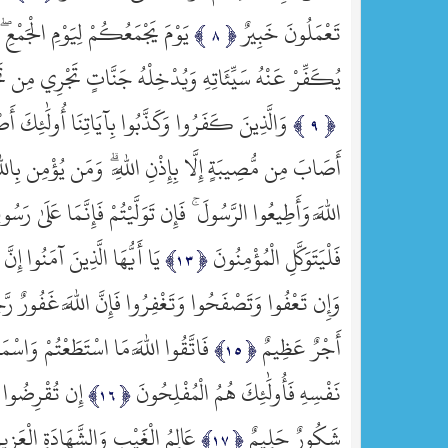
تَعْمَلُونَ خَبِيرٌ
يَوْمَ يَجْمَعُكُمْ لِيَوْمِ الْجَمْعِ ۖ
يُكَفِّرْ عَنْهُ سَيِّئَاتِهِ وَيُدْخِلْهُ جَنَّاتٍ تَجْرِي مِن تَحْتِ
وَالَّذِينَ كَفَرُوا وَكَذَّبُوا بِآيَاتِنَا أُولَٰئِكَ أ
أَصَابَ مِن مُّصِيبَةٍ إِلَّا بِإِذْنِ اللَّهِ ۗ وَمَن يُؤْمِن بِاللَّ
اللَّهَ وَأَطِيعُوا الرَّسُولَ ۚ فَإِن تَوَلَّيْتُمْ فَإِنَّمَا عَلَىٰ رَسُو
فَلْيَتَوَكَّلِ الْمُؤْمِنُونَ
يَا أَيُّهَا الَّذِينَ آمَنُوا إ
وَإِن تَعْفُوا وَتَصْفَحُوا وَتَغْفِرُوا فَإِنَّ اللَّهَ غَفُورٌ رَّ
أَجْرٌ عَظِيمٌ
فَاتَّقُوا اللَّهَ مَا اسْتَطَعْتُمْ وَاس
نَفْسِهِ فَأُولَٰئِكَ هُمُ الْمُفْلِحُونَ
إِن تُقْرِضُوا ا
شَكُورٌ حَلِيمٌ
عَالِمُ الْغَيْبِ وَالشَّهَادَةِ الْعَزِي