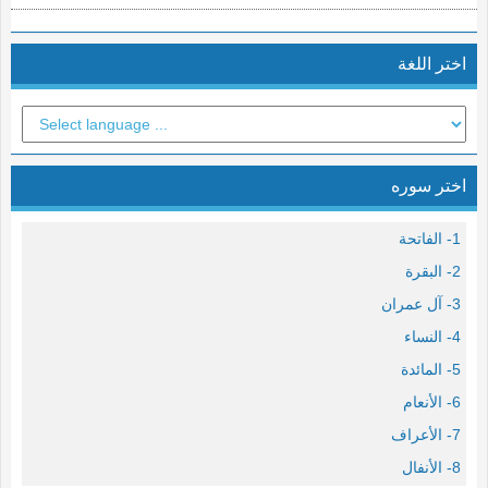
اختر اللغة
اختر سوره
1- الفاتحة
2- البقرة
3- آل عمران
4- النساء
5- المائدة
6- الأنعام
7- الأعراف
8- الأنفال