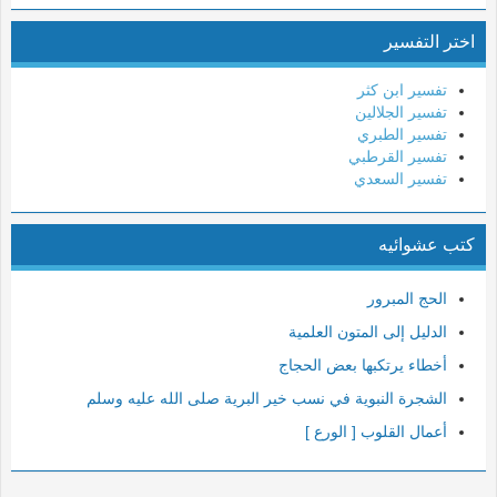
9- التوبة
اختر التفسير
10- يونس
11- هود
تفسير ابن كثر
12- يوسف
تفسير الجلالين
تفسير الطبري
13- الرعد
تفسير القرطبي
14- إبراهيم
تفسير السعدي
15- الحجر
كتب عشوائيه
16- النحل
17- الإسراء
الحج المبرور
18- الكهف
الدليل إلى المتون العلمية
19- مريم
أخطاء يرتكبها بعض الحجاج
20- طه
الشجرة النبوية في نسب خير البرية صلى الله عليه وسلم
21- الأنبياء
أعمال القلوب [ الورع ]
22- الحج
23- المؤمنون