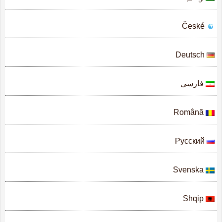
České
Deutsch
فارسى
Română
Русский
Svenska
Shqip