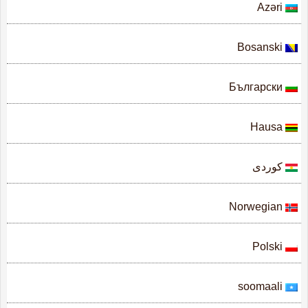
Azəri
Bosanski
Български
Hausa
كوردی
Norwegian
Polski
soomaali