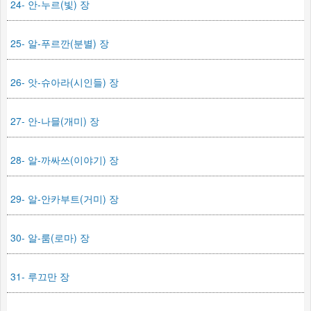
24- 안-누르(빛) 장
25- 알-푸르깐(분별) 장
26- 앗-슈아라(시인들) 장
27- 안-나믈(개미) 장
28- 알-까싸쓰(이야기) 장
29- 알-안카부트(거미) 장
30- 알-룸(로마) 장
31- 루끄만 장