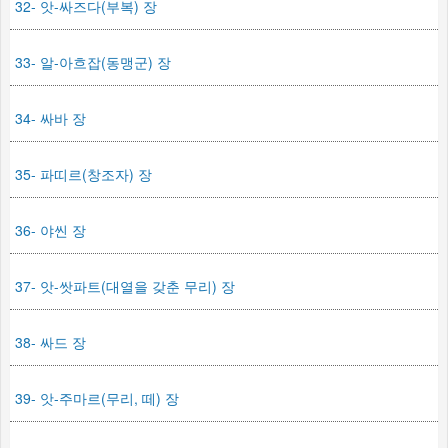
32- 앗-싸즈다(부복) 장
33- 알-아흐잡(동맹군) 장
34- 싸바 장
35- 파띠르(창조자) 장
36- 야씬 장
37- 앗-쌋파트(대열을 갖춘 무리) 장
38- 싸드 장
39- 앗-주마르(무리, 떼) 장