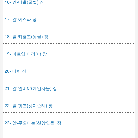
16- 안-나흘(꿀벌) 장
17- 알-이스라 장
18- 알-카흐프(동굴) 장
19- 마르얌(마리아) 장
20- 따하 장
21- 알-안비야(예언자들) 장
22- 알-핫즈(성지순례) 장
23- 알-무으미눈(신앙인들) 장