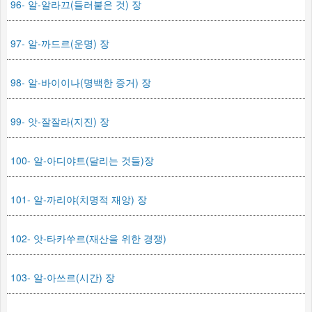
96- 알-알라끄(들러붙은 것) 장
97- 알-까드르(운명) 장
98- 알-바이이나(명백한 증거) 장
99- 앗-잘잘라(지진) 장
100- 알-아디야트(달리는 것들)장
101- 알-까리야(치명적 재앙) 장
102- 앗-타카쑤르(재산을 위한 경쟁)
103- 알-아쓰르(시간) 장