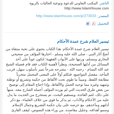
الناشر:
المكتب التعاوني للدعوة وتوعية الجاليات بالربوة
http://www.IslamHouse.com
المصدر:
http://www.islamhouse.com/p/273033
التحميل:
تيسير العلام شرح عمدة الأحكام
تيسير العلام شرح عمدة الأحكام: هذا الكتاب يحتوي على نخبة منتقاة من
أصحّ آثار النبي - صلى الله عليه وسلم - اختارها المؤلف من صحيحي
البخاري ومسلم، ورتبها على الأبواب الفقهية؛ لتكون عوناً على أخذ
المسائل من أدلتها الصحيحة، ونظراً لأهمية الكتاب فقد قام فضيلة الشيخ
عبد الله البسام - رحمه الله - ببشرحه شرحاً تميز بأسلوب سهل، قريب
المأخذ، مفصل المواضيع، فتكلم أولاً على المعنى المجمل متحرياً
مطابقة اللفظ، ومبيناً ما طوي تحت الألفاظ من حكمة وتشريع أو توطئة
وتمهيد وغيره مما توحيه الجمل والألفاظ، وإذا احتاج المقام إلى توضيح
من بعض طرق الحديث التي لم يورده المؤلف أجمله الشارح معه، منبهاً
على ذلك، لتتم الفائدة، ويستقيم البحث، ثم يستخرج من الحديث ما يدل
عليه من الأحكام والآداب، ثم يذكر ما قوي من خلاف العلماء، مع ذكر
أدلتهم ومآخذهم، مع حرصه على بيان حكمة التشريع وجمال الإسلام
وسمو أهدافه، وجليل مقاصده، من وراء هذه النصوص، ليقف القارئ