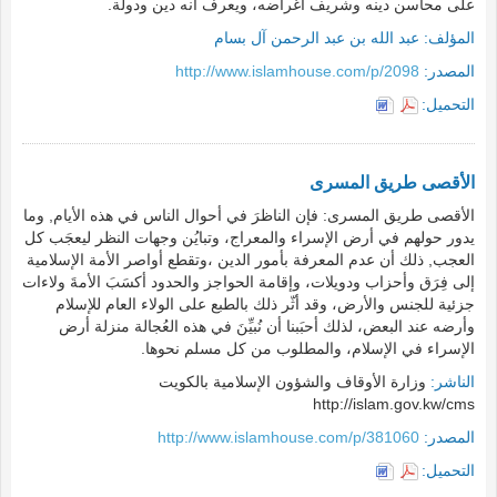
على محاسن دينه وشريف أغراضه، ويعرف أنه دين ودولة.
المؤلف:
عبد الله بن عبد الرحمن آل بسام
المصدر:
http://www.islamhouse.com/p/2098
التحميل:
الأقصى طريق المسرى
الأقصى طريق المسرى: فإن الناظرَ في أحوال الناس في هذه الأيام, وما
يدور حولهم في أرض الإسراء والمعراج، وتبايُن وجهات النظر ليعجَب كل
العجب, ذلك أن عدم المعرفة بأمور الدين ،وتقطع أواصر الأمة الإسلامية
إلى فِرَق وأحزاب ودويلات، وإقامة الحواجز والحدود أكسَبَ الأمةَ ولاءات
جزئية للجنس والأرض، وقد أثّر ذلك بالطبع على الولاء العام للإسلام
وأرضه عند البعض، لذلك أحبَبنا أن نُبيِّنَ في هذه العُجالة منزلة أرض
الإسراء في الإسلام، والمطلوب من كل مسلم نحوها.
الناشر:
وزارة الأوقاف والشؤون الإسلامية بالكويت
http://islam.gov.kw/cms
المصدر:
http://www.islamhouse.com/p/381060
التحميل: