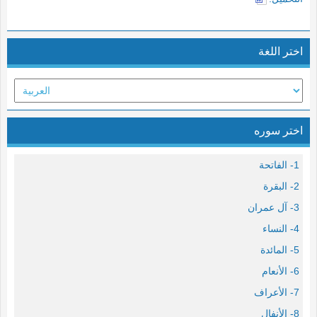
اختر اللغة
اختر سوره
1- الفاتحة
2- البقرة
3- آل عمران
4- النساء
5- المائدة
6- الأنعام
7- الأعراف
8- الأنفال