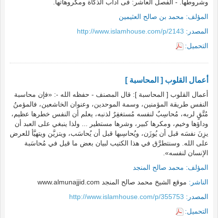
وشروطها. - الفصل العاشر: فى آداب الذكاة ومكروهاتها.
المؤلف:
محمد بن صالح العثيمين
المصدر:
http://www.islamhouse.com/p/2143
التحميل:
أعمال القلوب [ المحاسبة ]
أعمال القلوب [ المحاسبة ]: قال المصنف - حفظه الله -: «فإن محاسبة
النفس طريقة المؤمنين، وسمة الموحدين، وعنوان الخاشعين، فالمؤمنُ
مُتَّقٍ لربه، مُحاسِبٌ لنفسه مُستغفِرٌ لذنبه، يعلم أن النفس خطرها عظيم،
وداؤها وخيم، ومكرها كبير، وشرها مستطير ... ولذا ينبغي على العبد أن
يزِنَ نفسَه قبل أن يُوزَن، ويُحاسِبها قبل أن يُحاسَب، ويتزيَّن ويتهيَّأ للعرض
على الله. وسنتطرَّق في هذا الكتيب لبيان بعض ما قيل في مُحاسَبة
الإنسان لنفسه».
المؤلف:
محمد صالح المنجد
الناشر:
موقع الشيخ محمد صالح المنجد www.almunajjid.com
المصدر:
http://www.islamhouse.com/p/355753
التحميل: