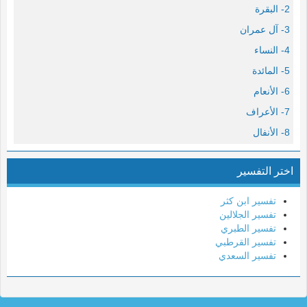
2- البقرة
3- آل عمران
4- النساء
5- المائدة
6- الأنعام
7- الأعراف
8- الأنفال
9- التوبة
اختر التفسير
10- يونس
11- هود
تفسير ابن كثر
12- يوسف
تفسير الجلالين
تفسير الطبري
13- الرعد
تفسير القرطبي
14- إبراهيم
تفسير السعدي
15- الحجر
16- النحل