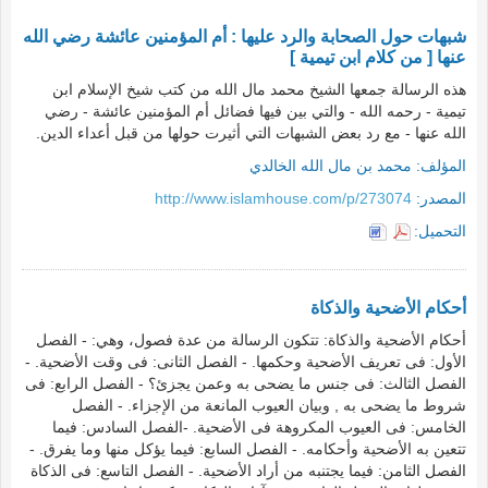
شبهات حول الصحابة والرد عليها : أم المؤمنين عائشة رضي الله
عنها [ من كلام ابن تيمية ]
هذه الرسالة جمعها الشيخ محمد مال الله من كتب شيخ الإسلام ابن
تيمية - رحمه الله - والتي بين فيها فضائل أم المؤمنين عائشة - رضي
الله عنها - مع رد بعض الشبهات التي أثيرت حولها من قبل أعداء الدين.
المؤلف:
محمد بن مال الله الخالدي
المصدر:
http://www.islamhouse.com/p/273074
التحميل:
أحكام الأضحية والذكاة
أحكام الأضحية والذكاة: تتكون الرسالة من عدة فصول، وهي: - الفصل
الأول: فى تعريف الأضحية وحكمها. - الفصل الثانى: فى وقت الأضحية. -
الفصل الثالث: فى جنس ما يضحى به وعمن يجزئ؟ - الفصل الرابع: فى
شروط ما يضحى به , وبيان العيوب المانعة من الإجزاء. - الفصل
الخامس: فى العيوب المكروهة فى الأضحية. -الفصل السادس: فيما
تتعين به الأضحية وأحكامه. - الفصل السابع: فيما يؤكل منها وما يفرق. -
الفصل الثامن: فيما يجتنبه من أراد الأضحية. - الفصل التاسع: فى الذكاة