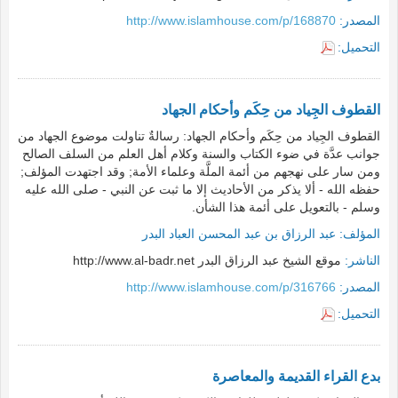
المصدر:
http://www.islamhouse.com/p/168870
التحميل:
القطوف الجِياد من حِكَم وأحكام الجهاد
القطوف الجِياد من حِكَم وأحكام الجهاد: رسالةٌ تناولت موضوع الجهاد من
جوانب عدَّة في ضوء الكتاب والسنة وكلام أهل العلم من السلف الصالح
ومن سار على نهجهم من أئمة الملَّة وعلماء الأمة; وقد اجتهدت المؤلف;
حفظه الله - ألا يذكر من الأحاديث إلا ما ثبت عن النبي - صلى الله عليه
وسلم - بالتعويل على أئمة هذا الشأن.
المؤلف:
عبد الرزاق بن عبد المحسن العباد البدر
الناشر:
موقع الشيخ عبد الرزاق البدر http://www.al-badr.net
المصدر:
http://www.islamhouse.com/p/316766
التحميل:
بدع القراء القديمة والمعاصرة