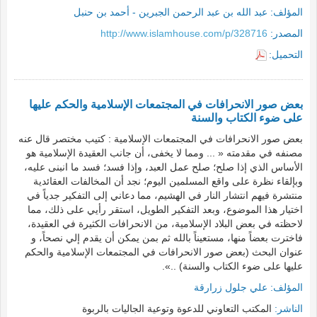
المؤلف:
عبد الله بن عبد الرحمن الجبرين - أحمد بن حنبل
المصدر:
http://www.islamhouse.com/p/328716
التحميل:
بعض صور الانحرافات في المجتمعات الإسلامية والحكم عليها
على ضوء الكتاب والسنة
بعض صور الانحرافات في المجتمعات الإسلامية : كتيب مختصر قال عنه
مصنفه في مقدمته « ... ومما لا يخفى، أن جانب العقيدة الإسلامية هو
الأساس الذي إذا صلح؛ صلح عمل العبد، وإذا فسد؛ فسد ما انبنى عليه،
وبإلقاء نظرة على واقع المسلمين اليوم؛ نجد أن المخالفات العقائدية
منتشرة فيهم انتشار النار في الهشيم، مما دعاني إلى التفكير جدياً في
اختيار هذا الموضوع، وبعد التفكير الطويل، استقر رأيي على ذلك، مما
لاحظته في بعض البلاد الإسلامية، من الانحرافات الكثيرة في العقيدة،
فاخترت بعضاً منها، مستعيناً بالله ثم بمن يمكن أن يقدم إلي نصحاً، و
عنوان البحث (بعض صور الانحرافات في المجتمعات الإسلامية والحكم
عليها على ضوء الكتاب والسنة) ..».
المؤلف:
علي جلول زرارقة
الناشر:
المكتب التعاوني للدعوة وتوعية الجاليات بالربوة