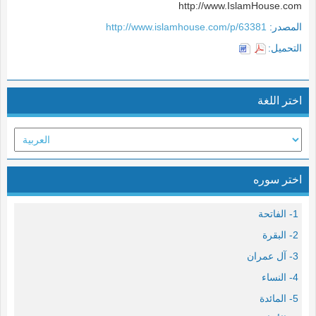
http://www.IslamHouse.com
المصدر:
http://www.islamhouse.com/p/63381
التحميل:
اختر اللغة
اختر سوره
1- الفاتحة
2- البقرة
3- آل عمران
4- النساء
5- المائدة