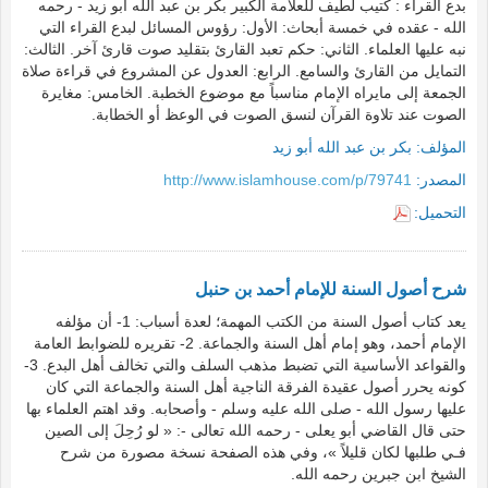
بدع القراء : كتيب لطيف للعلامة الكبير بكر بن عبد الله أبو زيد - رحمه
الله - عقده في خمسة أبحاث: الأول: رؤوس المسائل لبدع القراء التي
نبه عليها العلماء. الثاني: حكم تعبد القارئ بتقليد صوت قارئ آخر. الثالث:
التمايل من القارئ والسامع. الرابع: العدول عن المشروع في قراءة صلاة
الجمعة إلى مايراه الإمام مناسباً مع موضوع الخطبة. الخامس: مغايرة
الصوت عند تلاوة القرآن لنسق الصوت في الوعظ أو الخطابة.
المؤلف:
بكر بن عبد الله أبو زيد
المصدر:
http://www.islamhouse.com/p/79741
التحميل:
شرح أصول السنة للإمام أحمد بن حنبل
يعد كتاب أصول السنة من الكتب المهمة؛ لعدة أسباب: 1- أن مؤلفه
الإمام أحمد، وهو إمام أهل السنة والجماعة. 2- تقريره للضوابط العامة
والقواعد الأساسية التي تضبط مذهب السلف والتي تخالف أهل البدع. 3-
كونه يحرر أصول عقيدة الفرقة الناجية أهل السنة والجماعة التي كان
عليها رسول الله - صلى الله عليه وسلم - وأصحابه. وقد اهتم العلماء بها
حتى قال القاضي أبو يعلى - رحمه الله تعالى -: « لو رُحِلَ إلى الصين
فـي طلبها لكان قليلاً »، وفي هذه الصفحة نسخة مصورة من شرح
الشيخ ابن جبرين رحمه الله.