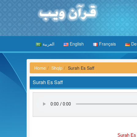
العربية
English
Français
De
Home
Shqip
Surah Es Saff
Surah Es Saff
Surah Es 