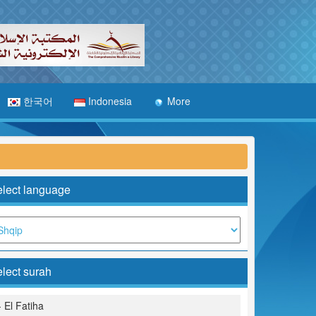
한국어
Indonesia
More
lect language
lect surah
- El Fatiha