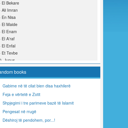
- El Bekare
- Ali Imran
- En Nisa
- El Maide
- El Enam
- El A'raf
- El Enfal
- Et Tevbe
0- Junus
1- Hud
andom books
2- Jusuf
3- Er Rad
Gabime në të cilat bien disa haxhilerë
4- Ibrahim
Feja e vërtetë e Zotit
5- El Hixhr
6- En Nahl
Shpjegimi i tre parimeve bazë të Islamit
7- El Isra
Pengesat në rrugë
8- El Kehf
Dëshiroj të pendohem, por...!
9- Merjem