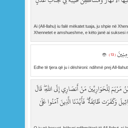
ِهَا الْأَنْهَارُ وَمَسَاكِنَ طَيِّبَةً فِي جَنَّاتِ عَدْنٍ
Ai (All-llahu) iu falë mëkatet tuaja, ju shpie në Xhe
Xhennetet e amshueshme, e këto janë ai suksesi 
ْمِنِينَ
( 13 )
Edhe të tjera që ju i dëshironi: ndihmë prej All-llahut
ُ مَرْيَمَ لِلْحَوَارِيِّينَ مَنْ أَنصَارِي إِلَى اللَّهِ ۖ قَالَ
ِيلَ وَكَفَرَت طَّائِفَةٌ ۖ فَأَيَّدْنَا الَّذِينَ آمَنُوا عَلَىٰ
O ju që besuat, bëhuni ndihmëtarë të All-llahut, si 