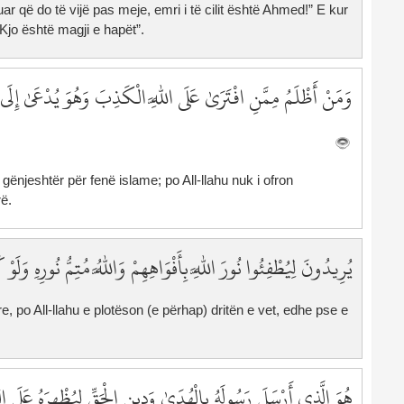
r që do të vijë pas meje, emri i të cilit është Ahmed!” E kur
3
“Kjo është magji e hapët”.
3
4
4
وَمَنْ أَظْلَمُ مِمَّنِ افْتَرَىٰ عَلَى اللَّهِ الْكَذِبَ وَهُوَ يُدْعَىٰ إِلَى 
4
4
4
4
gënjeshtër për fenë islame; po All-llahu nuk i ofron
4
rë.
4
4
يُرِيدُونَ لِيُطْفِئُوا نُورَ اللَّهِ بِأَفْوَاهِهِمْ وَاللَّهُ مُتِمُّ نُورِهِ وَلَوْ
4
5
5
re, po All-llahu e plotëson (e përhap) dritën e vet, edhe pse e
5
5
5
هُوَ الَّذِي أَرْسَلَ رَسُولَهُ بِالْهُدَىٰ وَدِينِ الْحَقِّ لِيُظْهِرَهُ عَلَى الد
5