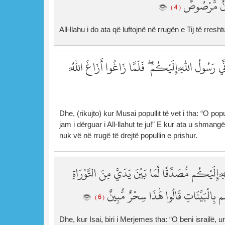
ْيَانٌ مَّرْصُوصٌ
( 4 )
All-llahu i do ata që luftojnë në rrugën e Tij të rresht
ِّي رَسُولُ اللَّهِ إِلَيْكُمْ ۖ فَلَمَّا زَاغُوا أَزَاغَ اللَّهُ
Dhe, (rikujto) kur Musai popullit të vet i tha: “O po
jam i dërguar i All-llahut te ju!” E kur ata u shmangën
nuk vë në rrugë të drejtë popullin e prishur.
 إِلَيْكُم مُّصَدِّقًا لِّمَا بَيْنَ يَدَيَّ مِنَ التَّوْرَاةِ
 بِالْبَيِّنَاتِ قَالُوا هَٰذَا سِحْرٌ مُّبِينٌ
( 6 )
Dhe, kur Isai, biri i Merjemes tha: “O beni israilë, un