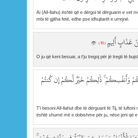
Ai (All-llahu) është që e dërgoi të dërguarin e vet 
mbi të gjitha fetë, edhe pse idhujtarët e urrejnë.
ِّنْ عَذَابٍ أَلِيمٍ
( 10 )
O ju që keni besuar, a t’ju tregoj për jë tregti të 
َالِكُمْ وَأَنفُسِكُمْ ۚ ذَٰلِكُمْ خَيْرٌ لَّكُمْ إِن كُنتُمْ
T’i besoni All-llahut dhe të dërguarit të Tij, të lufto
është shumë më e dobishme për ju, nëse jeni që e 