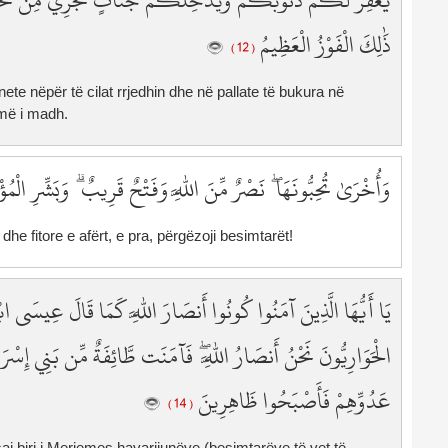
يَغْفِرْ لَكُمْ ذُنُوبَكُمْ وَيُدْخِلْكُمْ جَنَّاتٍ تَجْرِي مِن تَحْت ۚ
7
ذَٰلِكَ الْفَوْزُ الْعَظِيمُ
7
( 12 )
7
nnete nëpër të cilat rrjedhin dhe në pallate të bukura në
7
më i madh.
7
7
8
وَأُخْرَىٰ تُحِبُّونَهَا ۖ نَصْرٌ مِّنَ اللَّهِ وَفَتْحٌ قَرِيبٌ ۗ وَبَشِّرِ الْمُؤ
8
8
 dhe fitore e afërt, e pra, përgëzoji besimtarët!
8
8
8
يَا أَيُّهَا الَّذِينَ آمَنُوا كُونُوا أَنصَارَ اللَّهِ كَمَا قَالَ عِيسَى ابْن
8
8
الْحَوَارِيُّونَ نَحْنُ أَنصَارُ اللَّهِ ۖ فَآمَنَت طَّائِفَةٌ مِّن بَنِي إِسْرَائ
8
عَدُوِّهِمْ فَأَصْبَحُوا ظَاهِرِينَ
8
( 14 )
9
9
Isai biri i Merjemes havarijunëve (besimtarëve të vet të