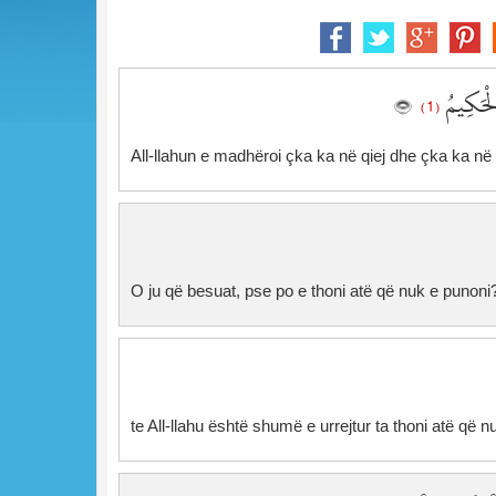
الْحَكِيمُ
( 1 )
All-llahun e madhëroi çka ka në qiej dhe çka ka në t
O ju që besuat, pse po e thoni atë që nuk e punoni
te All-llahu është shumë e urrejtur ta thoni atë që n