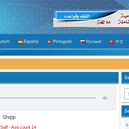
utsch
Español
Português
Русский
中文
Se
Se
Shqip
1
Saff - Aya count 14