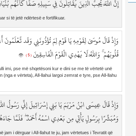
إِنَّ اللَّهَ يُحِبُّ الَّذِينَ يُقَاتِلُونَ فِي سَبِيلِهِ صَفًّا كَأَنَّهُم بُن
2
2
uar si të jetë ndërtesë e fortifikuar.
2
2
2
وَإِذْ قَالَ مُوسَىٰ لِقَوْمِهِ يَا قَوْمِ لِمَ تُؤْذُونَنِي وَقَد تَّعْلَمُونَ أَن
2
2
قُلُوبَهُمْ ۚ وَاللَّهُ لَا يَهْدِي الْقَوْمَ الْفَاسِقِينَ
( 5 )
2
2
pulli imi, pse më shqetësoni kur e dini se me të vërtetë unë
2
 (nga e vërteta), All-llahui largoi zemrat e tyre, pse All-llahu
3
3
3
وَإِذْ قَالَ عِيسَى ابْنُ مَرْيَمَ يَا بَنِي إِسْرَائِيلَ إِنِّي رَسُولُ اللَّهِ
3
3
وَمُبَشِّرًا بِرَسُولٍ يَأْتِي مِن بَعْدِي اسْمُهُ أَحْمَدُ ۖ فَلَمَّا جَاءَهُم
3
3
3
ë jam i dërguar i All-llahut te ju, jam vërtetues i Tevratit që