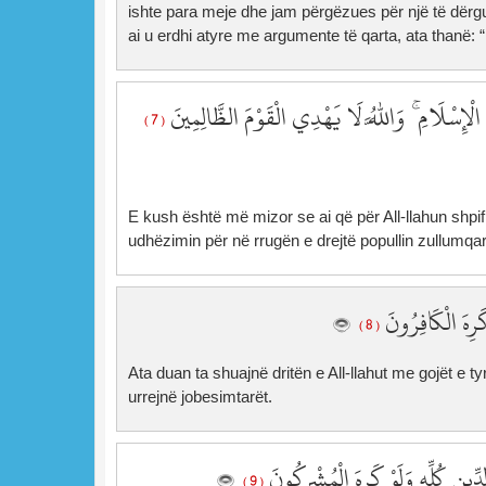
ishte para meje dhe jam përgëzues për një të dërgua
ai u erdhi atyre me argumente të qarta, ata thanë: 
الْإِسْلَامِ ۚ وَاللَّهُ لَا يَهْدِي الْقَوْمَ الظَّالِمِينَ
( 7 )
E kush është më mizor se ai që për All-llahun shpif 
udhëzimin për në rrugën e drejtë popullin zullumqa
 كَرِهَ الْكَافِرُونَ
( 8 )
Ata duan ta shuajnë dritën e All-llahut me gojët e ty
urrejnë jobesimtarët.
ِّينِ كُلِّهِ وَلَوْ كَرِهَ الْمُشْرِكُونَ
( 9 )