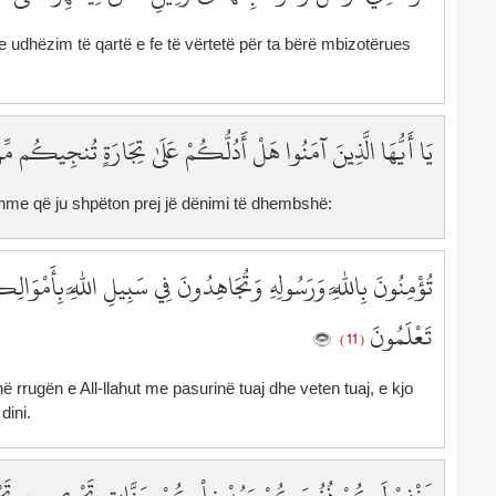
5
me udhëzim të qartë e fe të vërtetë për ta bërë mbizotërues
5
5
5
6
يَا أَيُّهَا الَّذِينَ آمَنُوا هَلْ أَدُلُّكُمْ عَلَىٰ تِجَارَةٍ تُنجِيكُم م
6
6
bujshme që ju shpëton prej jë dënimi të dhembshë:
6
6
6
تُؤْمِنُونَ بِاللَّهِ وَرَسُولِهِ وَتُجَاهِدُونَ فِي سَبِيلِ اللَّهِ بِأَمْو
6
6
تَعْلَمُونَ
( 11 )
6
6
ni në rrugën e All-llahut me pasurinë tuaj dhe veten tuaj, e kjo
7
dini.
7
7
7