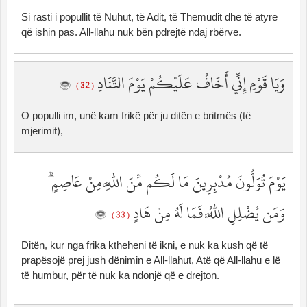
Si rasti i popullit të Nuhut, të Adit, të Themudit dhe të atyre
që ishin pas. All-llahu nuk bën pdrejtë ndaj rbërve.
وَيَا قَوْمِ إِنِّي أَخَافُ عَلَيْكُمْ يَوْمَ التَّنَادِ
( 32 )
O populli im, unë kam frikë për ju ditën e britmës (të
mjerimit),
يَوْمَ تُوَلُّونَ مُدْبِرِينَ مَا لَكُم مِّنَ اللَّهِ مِنْ عَاصِمٍ ۗ
وَمَن يُضْلِلِ اللَّهُ فَمَا لَهُ مِنْ هَادٍ
( 33 )
Ditën, kur nga frika ktheheni të ikni, e nuk ka kush që të
prapësojë prej jush dënimin e All-llahut, Atë që All-llahu e lë
të humbur, për të nuk ka ndonjë që e drejton.