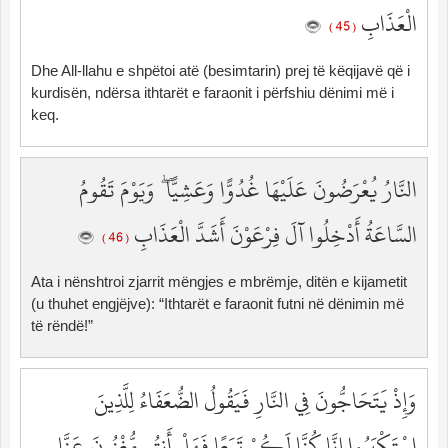
الْعَذَابِ
( 45 )
Dhe All-llahu e shpëtoi atë (besimtarin) prej të këqijavë që i
kurdisën, ndërsa ithtarët e faraonit i përfshiu dënimi më i
keq.
النَّارُ يُعْرَضُونَ عَلَيْهَا غُدُوًّا وَعَشِيًّا ۖ وَيَوْمَ تَقُومُ
السَّاعَةُ أَدْخِلُوا آلَ فِرْعَوْنَ أَشَدَّ الْعَذَابِ
( 46 )
Ata i nënshtroi zjarrit mëngjes e mbrëmje, ditën e kijametit
(u thuhet engjëjve): “Ithtarët e faraonit futni në dënimin më
të rëndë!”
وَإِذْ يَتَحَاجُّونَ فِي النَّارِ فَيَقُولُ الضُّعَفَاءُ لِلَّذِينَ
اسْتَكْبَرُوا إِنَّا كُنَّا لَكُمْ تَبَعًا فَهَلْ أَنتُم مُّغْنُونَ عَنَّا