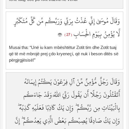
وَقَالَ مُوسَىٰ إِنِّي عُذْتُ بِرَبِّي وَرَبِّكُم مِّن كُلِّ مُتَكَبِّرٍ
لَّا يُؤْمِنُ بِيَوْمِ الْحِسَابِ
( 27 )
Musai tha: “Unë iu kam mbështëtur Zotit tim dhe Zotit tuaj
që të më mbrojë prej çdo kryeneçi, që nuk i beson ditës së
përgjrgjësisë!”
وَقَالَ رَجُلٌ مُّؤْمِنٌ مِّنْ آلِ فِرْعَوْنَ يَكْتُمُ إِيمَانَهُ
أَتَقْتُلُونَ رَجُلًا أَن يَقُولَ رَبِّيَ اللَّهُ وَقَدْ جَاءَكُم
بِالْبَيِّنَاتِ مِن رَّبِّكُمْ ۖ وَإِن يَكُ كَاذِبًا فَعَلَيْهِ كَذِبُهُ ۖ
وَإِن يَكُ صَادِقًا يُصِبْكُم بَعْضُ الَّذِي يَعِدُكُمْ ۖ إِنَّ