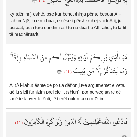
( 12 )
ky (dënimi) është, pse kur bëhet thirrja për të besuar All-
llahun Një, ju e mohuat, e nëse i përshkruhej shok Atij, ju
besuat, pra i tërë sundimi është në duart e All-llahut, të lartit,
të madhëruarit!
هُوَ الَّذِي يُرِيكُمْ آيَاتِهِ وَيُنَزِّلُ لَكُم مِّنَ السَّمَاءِ رِزْقًا ۚ
وَمَا يَتَذَكَّرُ إِلَّا مَن يُنِيبُ
( 13 )
Ai (All-llahu) është që po ua dëfton juve argumentet e veta,
që ju sjell furnizim prej qiellit (shiun), por përveç atyre që
janë të kthyer te Zoti, të tjerët nuk marrin mësim.
فَادْعُوا اللَّهَ مُخْلِصِينَ لَهُ الدِّينَ وَلَوْ كَرِهَ الْكَافِرُونَ
( 14 )