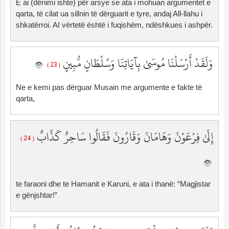
E ai (dënimi ishte) për arsye se ata i mohuan argumentet e
qarta, të cilat ua sillnin të dërguarit e tyre, andaj All-llahu i
shkatërroi. AI vërtetë është i fuqishëm, ndëshkues i ashpër.
وَلَقَدْ أَرْسَلْنَا مُوسَىٰ بِآيَاتِنَا وَسُلْطَانٍ مُّبِينٍ
( 23 )
Ne e kemi pas dërguar Musain me argumente e fakte të
qarta,
إِلَىٰ فِرْعَوْنَ وَهَامَانَ وَقَارُونَ فَقَالُوا سَاحِرٌ كَذَّابٌ
( 24 )
te faraoni dhe te Hamanit e Karuni, e ata i thanë: “Magjistar
e gënjshtar!”