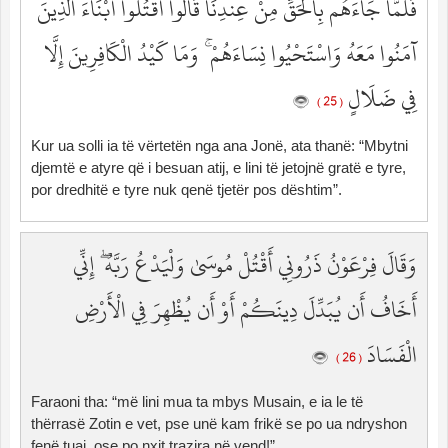
فَلَمَّا جَاءَهُم بِالْحَقِّ مِنْ عِندِنَا قَالُوا اقْتُلُوا أَبْنَاءَ الَّذِينَ
آمَنُوا مَعَهُ وَاسْتَحْيُوا نِسَاءَهُمْ ۚ وَمَا كَيْدُ الْكَافِرِينَ إِلَّا
فِي ضَلَالٍ
( 25 )
Kur ua solli ia të vërtetën nga ana Jonë, ata thanë: “Mbytni
djemtë e atyre që i besuan atij, e lini të jetojnë gratë e tyre,
por dredhitë e tyre nuk qenë tjetër pos dështim”.
وَقَالَ فِرْعَوْنُ ذَرُونِي أَقْتُلْ مُوسَىٰ وَلْيَدْعُ رَبَّهُ ۖ إِنِّي
أَخَافُ أَن يُبَدِّلَ دِينَكُمْ أَوْ أَن يُظْهِرَ فِي الْأَرْضِ
الْفَسَادَ
( 26 )
Faraoni tha: “më lini mua ta mbys Musain, e ia le të
thërrasë Zotin e vet, pse unë kam frikë se po ua ndryshon
fenë tuaj, ose po nxit trazira në vend!”