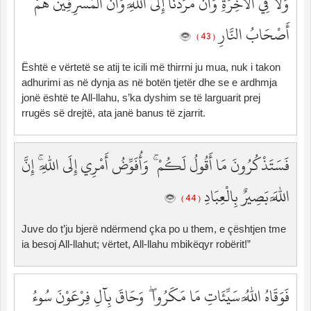
وَلَا فِي الْآخِرَةِ وَأَنَّ مَرَدَّنَا إِلَى اللَّهِ وَأَنَّ الْمُسْرِفِينَ هُمْ
أَصْحَابُ النَّارِ
( 43 )
Është e vërtetë se atij te icili më thirrni ju mua, nuk i takon
adhurimi as në dynja as në botën tjetër dhe se e ardhmja
jonë është te All-llahu, s’ka dyshim se të larguarit prej
rrugës së drejtë, ata janë banus të zjarrit.
فَسَتَذْكُرُونَ مَا أَقُولُ لَكُمْ ۚ وَأُفَوِّضُ أَمْرِي إِلَى اللَّهِ ۚ إِنَّ
اللَّهَ بَصِيرٌ بِالْعِبَادِ
( 44 )
Juve do t’ju bjerë ndërmend çka po u them, e çështjen tme
ia besoj All-llahut; vërtet, All-llahu mbikëqyr robërit!”
فَوَقَاهُ اللَّهُ سَيِّئَاتِ مَا مَكَرُوا ۖ وَحَاقَ بِآلِ فِرْعَوْنَ سُوءُ