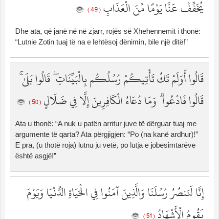
يُخَفِّفْ عَنَّا يَوْمًا مِّنَ الْعَذَابِ
( 49 )
Dhe ata, që janë në në zjarr, rojës së Xhehennemit i thonë:
“Lutnie Zotin tuaj të na e lehtësoj dënimin, bile një ditë!”
قَالُوا أَوَلَمْ تَكُ تَأْتِيكُمْ رُسُلُكُم بِالْبَيِّنَاتِ ۖ قَالُوا بَلَىٰ ۚ
قَالُوا فَادْعُوا ۗ وَمَا دُعَاءُ الْكَافِرِينَ إِلَّا فِي ضَلَالٍ
( 50 )
Ata u thonë: “A nuk u patën arritur juve të dërguar tuaj me
argumente të qarta? Ata përgjigjen: “Po (na kanë ardhur)!”
E pra, (u thotë roja) lutnu ju vetë, po lutja e jobesimtarëve
është asgjë!”
إِنَّا لَنَنصُرُ رُسُلَنَا وَالَّذِينَ آمَنُوا فِي الْحَيَاةِ الدُّنْيَا وَيَوْمَ
يَقُومُ الْأَشْهَادُ
( 51 )