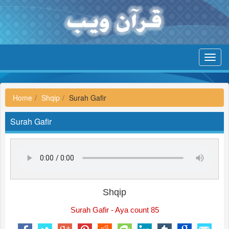
Toggl
navig
Home
Shqip
Surah Gafir
Surah Gafir
Shqip
Surah Gafir - Aya count 85