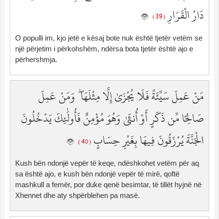
دَارُ الْقَرَارِ
( 39 )
O populli im, kjo jetë e kësaj bote nuk është tjetër vetëm se
një përjetim i përkohshëm, ndërsa bota tjetër është ajo e
përhershmja.
مَنْ عَمِلَ سَيِّئَةً فَلَا يُجْزَىٰ إِلَّا مِثْلَهَا ۖ وَمَنْ عَمِلَ
صَالِحًا مِّن ذَكَرٍ أَوْ أُنثَىٰ وَهُوَ مُؤْمِنٌ فَأُولَٰئِكَ يَدْخُلُونَ
الْجَنَّةَ يُرْزَقُونَ فِيهَا بِغَيْرِ حِسَابٍ
( 40 )
Kush bën ndonjë vepër të keqe, ndëshkohet vetëm për aq
sa është ajo, e kush bën ndonjë vepër të mirë, qoftë
mashkull a femër, por duke qenë besimtar, të tillët hyjnë në
Xhennet dhe aty shpërblehen pa masë.