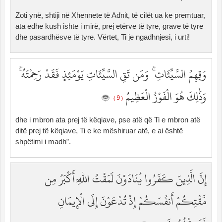
Zoti ynë, shtiji në Xhennete të Adnit, të cilët ua ke premtuar,
ata edhe kush ishte i mirë, prej etërve të tyre, grave të tyre
dhe pasardhësve të tyre. Vërtet, Ti je ngadhnjesi, i urti!
وَقِهِمُ السَّيِّئَاتِ ۚ وَمَن تَقِ السَّيِّئَاتِ يَوْمَئِذٍ فَقَدْ رَحِمْتَهُ ۚ
وَذَٰلِكَ هُوَ الْفَوْزُ الْعَظِيمُ
( 9 )
dhe i mbron ata prej të këqiave, pse atë që Ti e mbron atë
ditë prej të këqiave, Ti e ke mëshiruar atë, e ai është
shpëtimi i madh”.
إِنَّ الَّذِينَ كَفَرُوا يُنَادَوْنَ لَمَقْتُ اللَّهِ أَكْبَرُ مِن
مَّقْتِكُمْ أَنفُسَكُمْ إِذْ تُدْعَوْنَ إِلَى الْإِيمَانِ