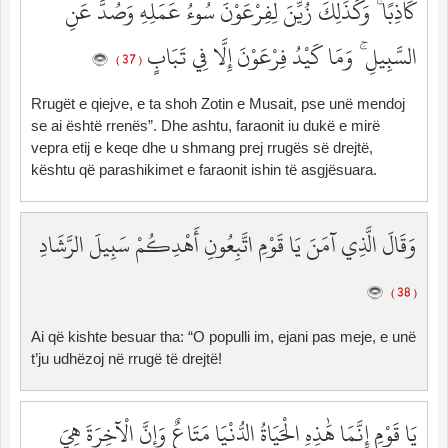
كَاذِبًا ۚ وَكَذَٰلِكَ زُيِّنَ لِفِرْعَوْنَ سُوءُ عَمَلِهِ وَصُدَّ عَنِ
السَّبِيلِ ۚ وَمَا كَيْدُ فِرْعَوْنَ إِلَّا فِي تَبَابٍ
( 37 )
Rrugët e qiejve, e ta shoh Zotin e Musait, pse unë mendoj
se ai është rrenës”. Dhe ashtu, faraonit iu dukë e mirë
vepra etij e keqe dhe u shmang prej rrugës së drejtë,
kështu që parashikimet e faraonit ishin të asgjësuara.
وَقَالَ الَّذِي آمَنَ يَا قَوْمِ اتَّبِعُونِ أَهْدِكُمْ سَبِيلَ الرَّشَادِ
( 38 )
Ai që kishte besuar tha: “O populli im, ejani pas meje, e unë
t’ju udhëzoj në rrugë të drejtë!
يَا قَوْمِ إِنَّمَا هَٰذِهِ الْحَيَاةُ الدُّنْيَا مَتَاعٌ وَإِنَّ الْآخِرَةَ هِيَ