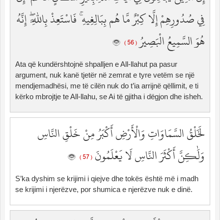
فِي صُدُورِهِمْ إِلَّا كِبْرٌ مَّا هُم بِبَالِغِيهِ ۚ فَاسْتَعِذْ بِاللَّهِ ۖ إِنَّهُ
هُوَ السَّمِيعُ الْبَصِيرُ
( 56 )
Ata që kundërshtojnë shpalljen e All-llahut pa pasur
argument, nuk kanë tjetër në zemrat e tyre vetëm se një
mendjemadhësi, me të cilën nuk do t’ia arrijnë qëllimit, e ti
kërko mbrojtje te All-llahu, se Ai të gjitha i dëgjon dhe isheh.
لَخَلْقُ السَّمَاوَاتِ وَالْأَرْضِ أَكْبَرُ مِنْ خَلْقِ النَّاسِ
وَلَٰكِنَّ أَكْثَرَ النَّاسِ لَا يَعْلَمُونَ
( 57 )
S’ka dyshim se krijimi i qiejve dhe tokës është më i madh
se krijimi i njerëzve, por shumica e njerëzve nuk e dinë.