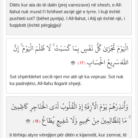
Ditës kur ata do të dalin (prej varrezave) në shesh, e All-
llahut nuk mund t’i fshiheet asnjë gjë e tyrre. I kujt është
pushteti sot? (bëhet pyetja). I All-llahut, i Atij që është një, i
fuqiplotit (është përgjigjja)!
الْيَوْمَ تُجْزَىٰ كُلُّ نَفْسٍ بِمَا كَسَبَتْ ۚ لَا ظُلْمَ الْيَوْمَ ۚ إِنَّ
اللَّهَ سَرِيعُ الْحِسَابِ
( 17 )
Sot shpërblehet secili njeri me atë që ka vepruar. Sot nuk
ka padrejtësi, All-llahu llogarit shpejt.
وَأَنذِرْهُمْ يَوْمَ الْآزِفَةِ إِذِ الْقُلُوبُ لَدَى الْحَنَاجِرِ كَاظِمِينَ
ۚ مَا لِلظَّالِمِينَ مِنْ حَمِيمٍ وَلَا شَفِيعٍ يُطَاعُ
( 18 )
ti tërhiqu atyre vërejtjen për ditën e kijametit, kur zemrat, të