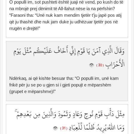
O populli im, sot pushteti është juaji në vend, po kush do të
na mbrojë prej dënimit të All-llahut nëse ia na përfshin?
“Faraoni tha: “Unë nuk kam mendim tjetër t’ju japë pos atij
që ju thashë dhe nuk jam duke ju udhëzuar tjetër pos në
rrugën e drejtë!”
وَقَالَ الَّذِي آمَنَ يَا قَوْمِ إِنِّي أَخَافُ عَلَيْكُم مِّثْلَ يَوْمِ
الْأَحْزَابِ
( 30 )
Ndërkaq, ai që kishte besuar tha: “O populli im, unë kam
frikë për ju se po u gjen si i gjeti popujt e mëparshëm
(grupet e mëparshme)!”
مِثْلَ دَأْبِ قَوْمِ نُوحٍ وَعَادٍ وَثَمُودَ وَالَّذِينَ مِن بَعْدِهِمْ ۚ
وَمَا اللَّهُ يُرِيدُ ظُلْمًا لِّلْعِبَادِ
( 31 )