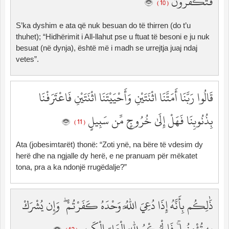
فَتَكْفُرُونَ
( 10 )
S’ka dyshim e ata që nuk besuan do të thirren (do t’u
thuhet); “Hidhërimit i All-llahut pse u ftuat të besoni e ju nuk
besuat (në dynja), është më i madh se urrejtja juaj ndaj
vetes”.
قَالُوا رَبَّنَا أَمَتَّنَا اثْنَتَيْنِ وَأَحْيَيْتَنَا اثْنَتَيْنِ فَاعْتَرَفْنَا
بِذُنُوبِنَا فَهَلْ إِلَىٰ خُرُوجٍ مِّن سَبِيلٍ
( 11 )
Ata (jobesimtarët) thonë: “Zoti ynë, na bëre të vdesim dy
herë dhe na ngjalle dy herë, e ne pranuam për mëkatet
tona, pra a ka ndonjë rrugëdalje?”
ذَٰلِكُم بِأَنَّهُ إِذَا دُعِيَ اللَّهُ وَحْدَهُ كَفَرْتُمْ ۖ وَإِن يُشْرَكْ
بِهِ تُؤْمِنُوا ۚ فَالْحُكْمُ لِلَّهِ الْعَلِيِّ الْكَبِيرِ