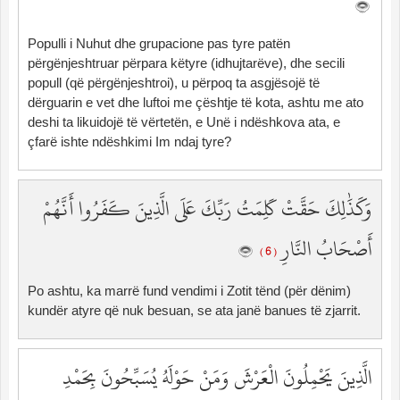
Populli i Nuhut dhe grupacione pas tyre patën
përgënjeshtruar përpara këtyre (idhujtarëve), dhe secili
popull (që përgënjeshtroi), u përpoq ta asgjësojë të
dërguarin e vet dhe luftoi me çështje të kota, ashtu me ato
deshi ta likuidojë të vërtetën, e Unë i ndëshkova ata, e
çfarë ishte ndëshkimi Im ndaj tyre?
وَكَذَٰلِكَ حَقَّتْ كَلِمَتُ رَبِّكَ عَلَى الَّذِينَ كَفَرُوا أَنَّهُمْ
أَصْحَابُ النَّارِ
( 6 )
Po ashtu, ka marrë fund vendimi i Zotit tënd (për dënim)
kundër atyre që nuk besuan, se ata janë banues të zjarrit.
الَّذِينَ يَحْمِلُونَ الْعَرْشَ وَمَنْ حَوْلَهُ يُسَبِّحُونَ بِحَمْدِ