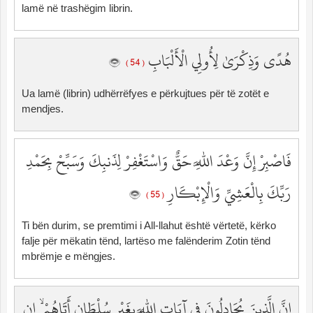
lamë në trashëgim librin.
هُدًى وَذِكْرَىٰ لِأُولِي الْأَلْبَابِ
( 54 )
Ua lamë (librin) udhërrëfyes e përkujtues për të zotët e
mendjes.
فَاصْبِرْ إِنَّ وَعْدَ اللَّهِ حَقٌّ وَاسْتَغْفِرْ لِذَنبِكَ وَسَبِّحْ بِحَمْدِ
رَبِّكَ بِالْعَشِيِّ وَالْإِبْكَارِ
( 55 )
Ti bën durim, se premtimi i All-llahut është vërtetë, kërko
falje për mëkatin tënd, lartëso me falënderim Zotin tënd
mbrëmje e mëngjes.
إِنَّ الَّذِينَ يُجَادِلُونَ فِي آيَاتِ اللَّهِ بِغَيْرِ سُلْطَانٍ أَتَاهُمْ ۙ إِن