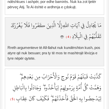
ndëshkues i ashpër, por edhe bamirës. Nuk ka zot tjetër
përveç Atij. Te Ai është e ardhmja e çdokujt.
مَا يُجَادِلُ فِي آيَاتِ اللَّهِ إِلَّا الَّذِينَ كَفَرُوا فَلَا يَغْرُرْكَ
تَقَلُّبُهُمْ فِي الْبِلَادِ
( 4 )
Rreth argumenteve të All-llahut nuk kundërshton kush, pos
atyre që nuk besuan; pra ty të mos te mashtrojë lëvizja e
tyre nëpër qytete.
كَذَّبَتْ قَبْلَهُمْ قَوْمُ نُوحٍ وَالْأَحْزَابُ مِن بَعْدِهِمْ ۖ
وَهَمَّتْ كُلُّ أُمَّةٍ بِرَسُولِهِمْ لِيَأْخُذُوهُ ۖ وَجَادَلُوا بِالْبَاطِلِ
لِيُدْحِضُوا بِهِ الْحَقَّ فَأَخَذْتُهُمْ ۖ فَكَيْفَ كَانَ عِقَابِ
( 5 )