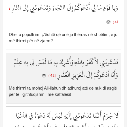
وَيَا قَوْمِ مَا لِي أَدْعُوكُمْ إِلَى النَّجَاةِ وَتَدْعُونَنِي إِلَى النَّارِ
(
41 )
Dhe, o populli im, ç’është që unë ju thërras në shpëtim, e ju
më thirrni për në zjarm?
تَدْعُونَنِي لِأَكْفُرَ بِاللَّهِ وَأُشْرِكَ بِهِ مَا لَيْسَ لِي بِهِ عِلْمٌ
وَأَنَا أَدْعُوكُمْ إِلَى الْعَزِيزِ الْغَفَّارِ
( 42 )
Më thirrni ta mohoj All-llahun dh adhuroj atë që nuk di asgjë
për të i gjithfuqishmi, më katfalësi!
لَا جَرَمَ أَنَّمَا تَدْعُونَنِي إِلَيْهِ لَيْسَ لَهُ دَعْوَةٌ فِي الدُّنْيَا