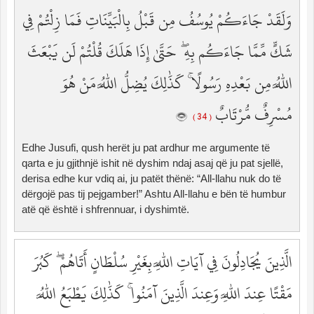
وَلَقَدْ جَاءَكُمْ يُوسُفُ مِن قَبْلُ بِالْبَيِّنَاتِ فَمَا زِلْتُمْ فِي
شَكٍّ مِّمَّا جَاءَكُم بِهِ ۖ حَتَّىٰ إِذَا هَلَكَ قُلْتُمْ لَن يَبْعَثَ
اللَّهُ مِن بَعْدِهِ رَسُولًا ۚ كَذَٰلِكَ يُضِلُّ اللَّهُ مَنْ هُوَ
مُسْرِفٌ مُّرْتَابٌ
( 34 )
Edhe Jusufi, qush herët ju pat ardhur me argumente të
qarta e ju gjithnjë ishit në dyshim ndaj asaj që ju pat sjellë,
derisa edhe kur vdiq ai, ju patët thënë: “All-llahu nuk do të
dërgojë pas tij pejgamber!” Ashtu All-llahu e bën të humbur
atë që është i shfrennuar, i dyshimtë.
الَّذِينَ يُجَادِلُونَ فِي آيَاتِ اللَّهِ بِغَيْرِ سُلْطَانٍ أَتَاهُمْ ۖ كَبُرَ
مَقْتًا عِندَ اللَّهِ وَعِندَ الَّذِينَ آمَنُوا ۚ كَذَٰلِكَ يَطْبَعُ اللَّهُ