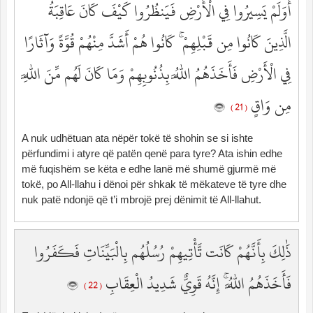
أَوَلَمْ يَسِيرُوا فِي الْأَرْضِ فَيَنظُرُوا كَيْفَ كَانَ عَاقِبَةُ
الَّذِينَ كَانُوا مِن قَبْلِهِمْ ۚ كَانُوا هُمْ أَشَدَّ مِنْهُمْ قُوَّةً وَآثَارًا
فِي الْأَرْضِ فَأَخَذَهُمُ اللَّهُ بِذُنُوبِهِمْ وَمَا كَانَ لَهُم مِّنَ اللَّهِ
مِن وَاقٍ
( 21 )
A nuk udhëtuan ata nëpër tokë të shohin se si ishte
përfundimi i atyre që patën qenë para tyre? Ata ishin edhe
më fuqishëm se këta e edhe lanë më shumë gjurmë më
tokë, po All-llahu i dënoi për shkak të mëkateve të tyre dhe
nuk patë ndonjë që t’i mbrojë prej dënimit të All-llahut.
ذَٰلِكَ بِأَنَّهُمْ كَانَت تَّأْتِيهِمْ رُسُلُهُم بِالْبَيِّنَاتِ فَكَفَرُوا
فَأَخَذَهُمُ اللَّهُ ۚ إِنَّهُ قَوِيٌّ شَدِيدُ الْعِقَابِ
( 22 )