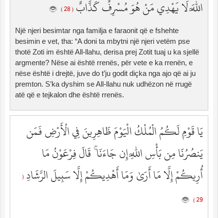
اللَّهَ لَا يَهْدِي مَنْ هُوَ مُسْرِفٌ كَذَّابٌ
( 28 )
Një njeri besimtar nga familja e faraonit që e fshehte
besimin e vet, tha: “A doni ta mbytni një njeri vetëm pse
thotë Zoti im është All-llahu, derisa prej Zotit tuaj u ka sjellë
argmente? Nëse ai është rrenës, për vete e ka rrenën, e
nëse është i drejtë, juve do t’ju godit diçka nga ajo që ai ju
premton. S’ka dyshim se All-llahu nuk udhëzon në rrugë
atë që e tejkalon dhe është rrenës.
يَا قَوْمِ لَكُمُ الْمُلْكُ الْيَوْمَ ظَاهِرِينَ فِي الْأَرْضِ فَمَن
يَنصُرُنَا مِن بَأْسِ اللَّهِ إِن جَاءَنَا ۚ قَالَ فِرْعَوْنُ مَا
أُرِيكُمْ إِلَّا مَا أَرَىٰ وَمَا أَهْدِيكُمْ إِلَّا سَبِيلَ الرَّشَادِ
(
29 )