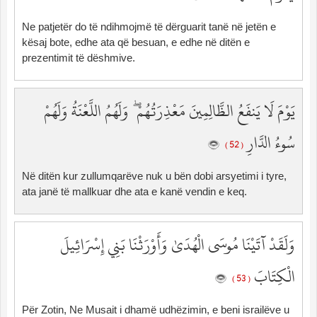
Ne patjetër do të ndihmojmë të dërguarit tanë në jetën e
kësaj bote, edhe ata që besuan, e edhe në ditën e
prezentimit të dëshmive.
يَوْمَ لَا يَنفَعُ الظَّالِمِينَ مَعْذِرَتُهُمْ ۖ وَلَهُمُ اللَّعْنَةُ وَلَهُمْ
سُوءُ الدَّارِ
( 52 )
Në ditën kur zullumqarëve nuk u bën dobi arsyetimi i tyre,
ata janë të mallkuar dhe ata e kanë vendin e keq.
وَلَقَدْ آتَيْنَا مُوسَى الْهُدَىٰ وَأَوْرَثْنَا بَنِي إِسْرَائِيلَ
الْكِتَابَ
( 53 )
Për Zotin, Ne Musait i dhamë udhëzimin, e beni israilëve u