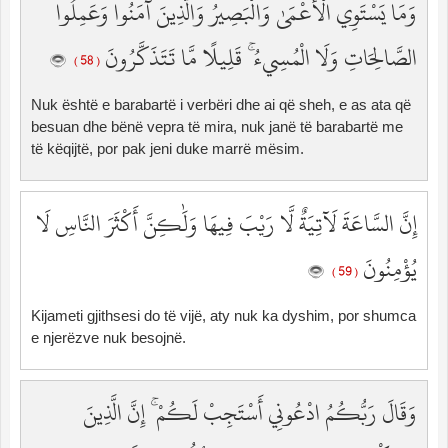
وَمَا يَسْتَوِي الْأَعْمَىٰ وَالْبَصِيرُ وَالَّذِينَ آمَنُوا وَعَمِلُوا
الصَّالِحَاتِ وَلَا الْمُسِيءُ ۚ قَلِيلًا مَّا تَتَذَكَّرُونَ
( 58 )
Nuk është e barabartë i verbëri dhe ai që sheh, e as ata që
besuan dhe bënë vepra të mira, nuk janë të barabartë me
të këqijtë, por pak jeni duke marrë mësim.
إِنَّ السَّاعَةَ لَآتِيَةٌ لَّا رَيْبَ فِيهَا وَلَٰكِنَّ أَكْثَرَ النَّاسِ لَا
يُؤْمِنُونَ
( 59 )
Kijameti gjithsesi do të vijë, aty nuk ka dyshim, por shumca
e njerëzve nuk besojnë.
وَقَالَ رَبُّكُمُ ادْعُونِي أَسْتَجِبْ لَكُمْ ۚ إِنَّ الَّذِينَ