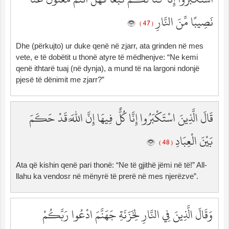
نَصِيبًا مِّنَ النَّارِ
( 47 )
Dhe (përkujto) ur duke qenë në zjarr, ata grinden në mes
vete, e të dobëtit u thonë atyre të mëdhenjve: “Ne kemi
qenë ithtarë tuaj (në dynja), a mund të na largoni ndonjë
pjesë të dënimit me zjarr?”
قَالَ الَّذِينَ اسْتَكْبَرُوا إِنَّا كُلٌّ فِيهَا إِنَّ اللَّهَ قَدْ حَكَمَ
بَيْنَ الْعِبَادِ
( 48 )
Ata që kishin qenë pari thonë: “Ne të gjithë jëmi në të!” All-
llahu ka vendosr në mënyrë të prerë në mes njerëzve”.
وَقَالَ الَّذِينَ فِي النَّارِ لِخَزَنَةِ جَهَنَّمَ ادْعُوا رَبَّكُمْ