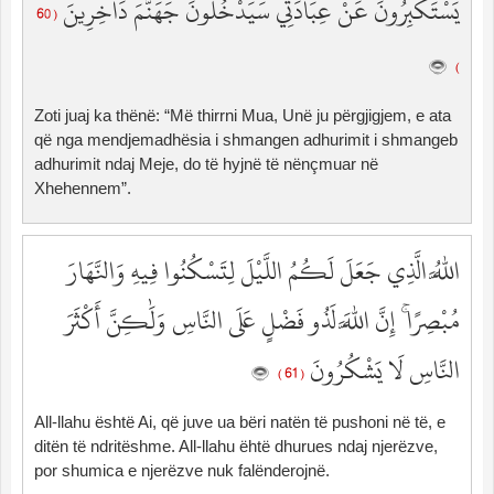
يَسْتَكْبِرُونَ عَنْ عِبَادَتِي سَيَدْخُلُونَ جَهَنَّمَ دَاخِرِينَ
( 60
)
Zoti juaj ka thënë: “Më thirrni Mua, Unë ju përgjigjem, e ata
që nga mendjemadhësia i shmangen adhurimit i shmangeb
adhurimit ndaj Meje, do të hyjnë të nënçmuar në
Xhehennem”.
اللَّهُ الَّذِي جَعَلَ لَكُمُ اللَّيْلَ لِتَسْكُنُوا فِيهِ وَالنَّهَارَ
مُبْصِرًا ۚ إِنَّ اللَّهَ لَذُو فَضْلٍ عَلَى النَّاسِ وَلَٰكِنَّ أَكْثَرَ
النَّاسِ لَا يَشْكُرُونَ
( 61 )
All-llahu është Ai, që juve ua bëri natën të pushoni në të, e
ditën të ndritëshme. All-llahu ëhtë dhurues ndaj njerëzve,
por shumica e njerëzve nuk falënderojnë.