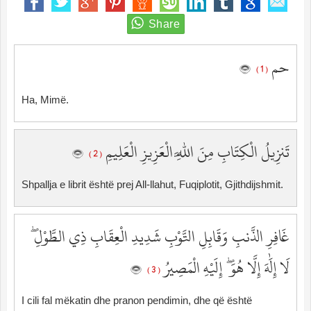
حم
( 1 )
Ha, Mimë.
تَنزِيلُ الْكِتَابِ مِنَ اللَّهِ الْعَزِيزِ الْعَلِيمِ
( 2 )
Shpallja e librit është prej All-llahut, Fuqiplotit, Gjithdijshmit.
غَافِرِ الذَّنبِ وَقَابِلِ التَّوْبِ شَدِيدِ الْعِقَابِ ذِي الطَّوْلِ ۖ
لَا إِلَٰهَ إِلَّا هُوَ ۖ إِلَيْهِ الْمَصِيرُ
( 3 )
I cili fal mëkatin dhe pranon pendimin, dhe që është