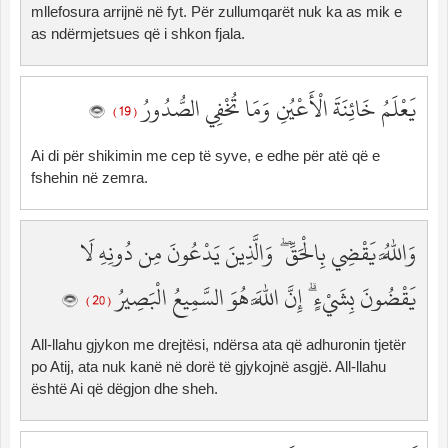
mllefosura arrijnë në fyt. Për zullumqarët nuk ka as mik e
as ndërmjetsues që i shkon fjala.
يَعْلَمُ خَائِنَةَ الْأَعْيُنِ وَمَا تُخْفِي الصُّدُورُ
( 19 )
Ai di për shikimin me cep të syve, e edhe për atë që e
fshehin në zemra.
وَاللَّهُ يَقْضِي بِالْحَقِّ ۖ وَالَّذِينَ يَدْعُونَ مِن دُونِهِ لَا
يَقْضُونَ بِشَيْءٍ ۗ إِنَّ اللَّهَ هُوَ السَّمِيعُ الْبَصِيرُ
( 20 )
All-llahu gjykon me drejtësi, ndërsa ata që adhuronin tjetër
po Atij, ata nuk kanë në dorë të gjykojnë asgjë. All-llahu
është Ai që dëgjon dhe sheh.