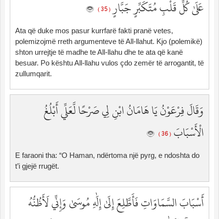
عَلَىٰ كُلِّ قَلْبِ مُتَكَبِّرٍ جَبَّارٍ
( 35 )
Ata që duke mos pasur kurrfarë fakti pranë vetes,
polemizojmë rreth argumenteve të All-llahut. Kjo (polemikë)
shton urrejtje të madhe te All-llahu dhe te ata që kanë
besuar. Po kështu All-llahu vulos çdo zemër të arrogantit, të
zullumqarit.
وَقَالَ فِرْعَوْنُ يَا هَامَانُ ابْنِ لِي صَرْحًا لَّعَلِّي أَبْلُغُ
الْأَسْبَابَ
( 36 )
E faraoni tha: “O Haman, ndërtoma një pyrg, e ndoshta do
t’i gjejë rrugët.
أَسْبَابَ السَّمَاوَاتِ فَأَطَّلِعَ إِلَىٰ إِلَٰهِ مُوسَىٰ وَإِنِّي لَأَظُنُّهُ