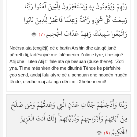
رَبِّهِمْ وَيُؤْمِنُونَ بِهِ وَيَسْتَغْفِرُونَ لِلَّذِينَ آمَنُوا رَبَّنَا
وَسِعْتَ كُلَّ شَيْءٍ رَّحْمَةً وَعِلْمًا فَاغْفِرْ لِلَّذِينَ تَابُوا
وَاتَّبَعُوا سَبِيلَكَ وَقِهِمْ عَذَابَ الْجَحِيمِ
( 7 )
Ndërsa ata (engjëjt) që e bartin Arshin dhe ata që janë
përreth tij, lartësojnë me falënderim Zotin e tyre, i besojnë
Atij dhe i luten Atij t’i falë ata që besuan (duke thënë): “Zoti
yna, Ti me mëshirën dhe me diturinë Tënde ke përfshirë
çdo send, andaj falu atyre që u penduan dhe ndoqën rrugën
tënde, e edhe ruaj ata nga dënimi i Xhehennemit!
رَبَّنَا وَأَدْخِلْهُمْ جَنَّاتِ عَدْنٍ الَّتِي وَعَدتَّهُمْ وَمَن صَلَحَ
مِنْ آبَائِهِمْ وَأَزْوَاجِهِمْ وَذُرِّيَّاتِهِمْ ۚ إِنَّكَ أَنتَ الْعَزِيزُ
الْحَكِيمُ
( 8 )