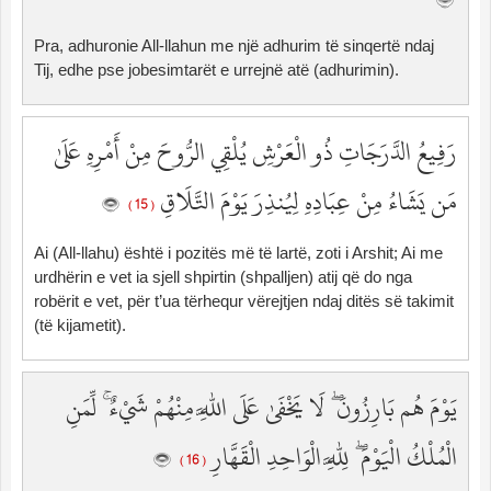
Pra, adhuronie All-llahun me një adhurim të sinqertë ndaj
Tij, edhe pse jobesimtarët e urrejnë atë (adhurimin).
رَفِيعُ الدَّرَجَاتِ ذُو الْعَرْشِ يُلْقِي الرُّوحَ مِنْ أَمْرِهِ عَلَىٰ
مَن يَشَاءُ مِنْ عِبَادِهِ لِيُنذِرَ يَوْمَ التَّلَاقِ
( 15 )
Ai (All-llahu) është i pozitës më të lartë, zoti i Arshit; Ai me
urdhërin e vet ia sjell shpirtin (shpalljen) atij që do nga
robërit e vet, për t’ua tërhequr vërejtjen ndaj ditës së takimit
(të kijametit).
يَوْمَ هُم بَارِزُونَ ۖ لَا يَخْفَىٰ عَلَى اللَّهِ مِنْهُمْ شَيْءٌ ۚ لِّمَنِ
الْمُلْكُ الْيَوْمَ ۖ لِلَّهِ الْوَاحِدِ الْقَهَّارِ
( 16 )