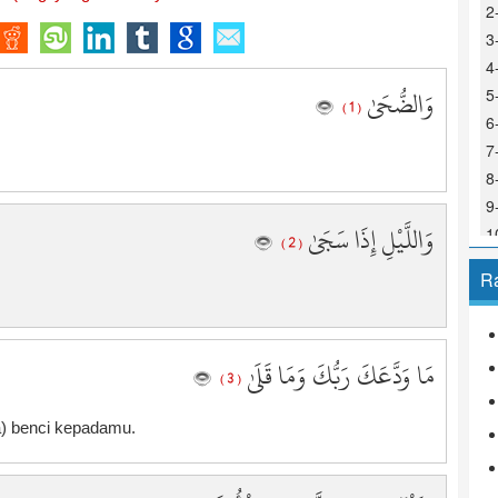
2
3
4
وَالضُّحَىٰ
5
( 1 )
6
7
8
9
وَاللَّيْلِ إِذَا سَجَىٰ
1
( 2 )
1
R
1
1
1
مَا وَدَّعَكَ رَبُّكَ وَمَا قَلَىٰ
1
( 3 )
1
1
a) benci kepadamu.
1
1