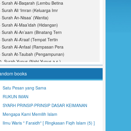
- Surah Al-Baqarah (Lembu Betina
- Surah Ali ‘Imran (Keluarga Imr
- Surah An-Nisaa’ (Wanita)
- Surah Al-Maa’idah (Hidangan)
- Surah Al-An’aam (Binatang Tern
- Surah Al-A’raaf (Tempat Tertin
- Surah Al-Anfaal (Rampasan Pera
- Surah At-Taubah (Pengampunan)
0- Surah Yunus (Nabi Yunus a.s.)
1- Surah Hud (Nabi Hud a.s.)
andom books
2- Surah Yusuf (Nabi Yusuf a.s.)
3- Surah Ar-Ra’d (Guruh)
Satu Pesan yang Sama
4- Surah Ibrahim (Nabi Ibrahim a.
RUKUN IMAN
5- Surah Al-Hijr (Kawasan Berbatu
6- Surah An-Nahl (Lebah)
SYARH PRINSIP-PRINSIP DASAR KEIMANAN
7- Surah Al-Israa’ (Perjalanan Ma
Mengapa Kami Memilih Islam
8- Surah Al-Kahfi (Gua)
Ilmu Waris " Faraidh" [ Ringkasan Fiqih Islam (5) ]
9- Surah Maryam (Siti Maryam)