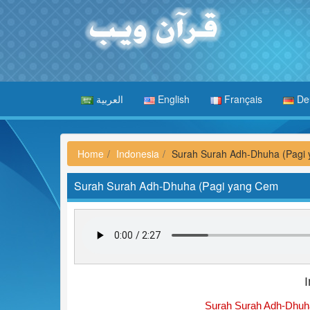
العربية
English
Français
De
Home
Indonesia
Surah Surah Adh-Dhuha (Pagi
Surah Surah Adh-Dhuha (Pagi yang Cem
Surah Surah Adh-Dhuha