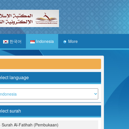
한국어
Indonesia
More
lect language
lect surah
- Surah Al-Fatihah (Pembukaan)