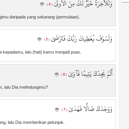
وَلَلْآخِرَةُ خَيْرٌ لَّكَ مِنَ الْأُولَىٰ
2
( 4 )
2
agimu daripada yang sekarang (permulaan).
2
2
2
وَلَسَوْفَ يُعْطِيكَ رَبُّكَ فَتَرْضَىٰ
( 5 )
2
2
 kepadamu, lalu (hati) kamu menjadi puas.
2
2
2
أَلَمْ يَجِدْكَ يَتِيمًا فَآوَىٰ
( 6 )
3
3
, lalu Dia melindungimu?
3
3
3
وَوَجَدَكَ ضَالًّا فَهَدَىٰ
( 7 )
3
3
g, lalu Dia memberikan petunjuk.
3