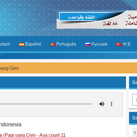
utsch
Español
Português
Русский
中文
 yang Cem
Se
Se
Indonesia
1
 (Pagi yang Cem - Aya count 11