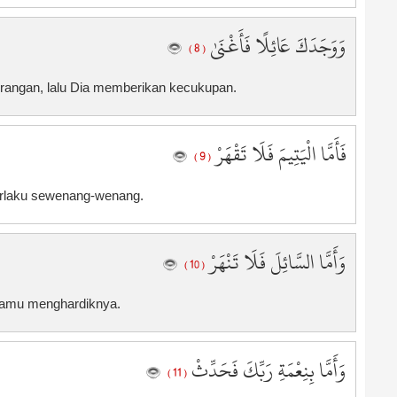
3
3
وَوَجَدَكَ عَائِلًا فَأَغْنَىٰ
( 8 )
4
4
rangan, lalu Dia memberikan kecukupan.
4
4
فَأَمَّا الْيَتِيمَ فَلَا تَقْهَرْ
4
( 9 )
4
4
berlaku sewenang-wenang.
4
4
وَأَمَّا السَّائِلَ فَلَا تَنْهَرْ
4
( 10 )
5
5
 kamu menghardiknya.
5
5
وَأَمَّا بِنِعْمَةِ رَبِّكَ فَحَدِّثْ
5
( 11 )
5