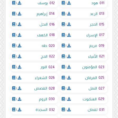
012
011
هود
|
يوسف
|
014
013
الرعد
|
إبراهيم
|
016
015
الحجر
|
النحل
|
018
017
الإسراء
|
الكهف
|
020
019
مريم
|
طه
|
022
021
الأنبياء
|
الحج
|
024
023
المؤمنون
|
النور
|
026
025
الفرقان
|
الشعراء
|
028
027
النمل
|
القصص
|
030
029
العنكبوت
|
الروم
|
032
031
لقمان
|
السجدة
|