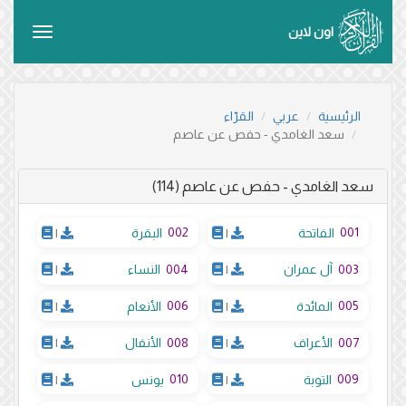
اون لاين
Toggle
vigation
الرئيسية
عربي
القرّاء
سعد الغامدي - حفص عن عاصم
سعد الغامدي - حفص عن عاصم (114)
002
001
الفاتحة
|
البقرة
|
004
003
آل عمران
|
النساء
|
006
005
المائدة
|
الأنعام
|
008
007
الأعراف
|
الأنفال
|
010
009
التوبة
|
يونس
|