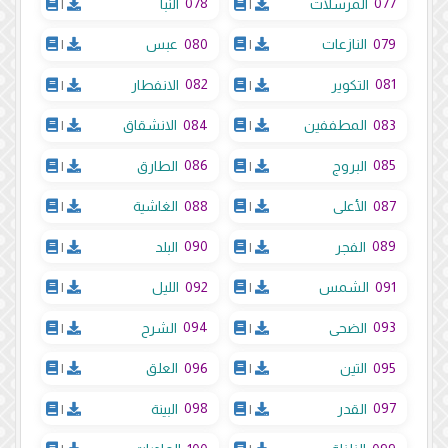
078
077
المرسلات
|
النبأ
|
080
079
النازعات
|
عبس
|
082
081
التكوير
|
الانفطار
|
084
083
المطففين
|
الانشقاق
|
086
085
البروج
|
الطارق
|
088
087
الأعلى
|
الغاشية
|
090
089
الفجر
|
البلد
|
092
091
الشمس
|
الليل
|
094
093
الضحى
|
الشرح
|
096
095
التين
|
العلق
|
098
097
القدر
|
البينة
|