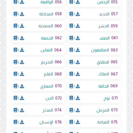
056
055
الرحمن
|
الواقعة
|
058
057
الحديد
|
المجادلة
|
060
059
الحشر
|
الممتحنة
|
062
061
الصف
|
الجمعة
|
064
063
المنافقون
|
التغابن
|
066
065
الطلاق
|
التحريم
|
068
067
الملك
|
القلم
|
070
069
الحاقة
|
المعارج
|
072
071
نوح
|
الجن
|
074
073
المزمل
|
المدثر
|
076
075
القيامة
|
الإنسان
|