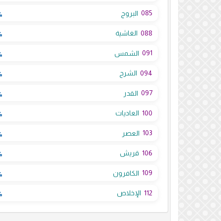
085
البروج
088
الغاشية
091
الشمس
094
الشرح
097
القدر
100
العاديات
103
العصر
106
قريش
109
الكافرون
112
الإخلاص