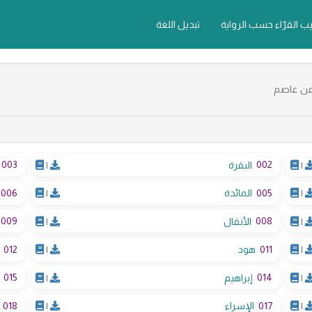
يب القرّاء حسب الرواية
تبديل اللغة
 عن عاصم
003
002
|
البقرة
|
006
005
|
المائدة
|
009
008
|
الأنفال
|
012
011
|
هود
|
015
014
|
إبراهيم
|
018
017
|
الإسراء
|