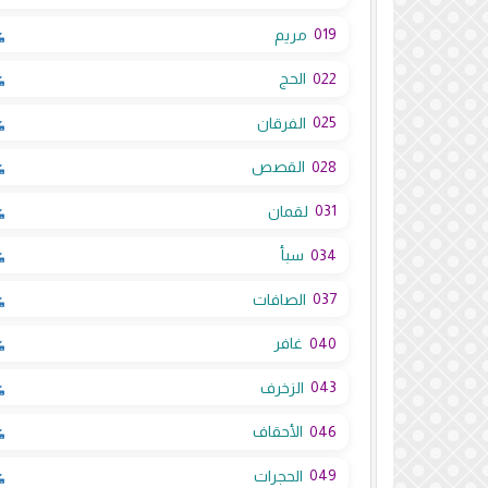
019
مريم
022
الحج
025
الفرقان
028
القصص
031
لقمان
034
سبأ
037
الصافات
040
غافر
043
الزخرف
046
الأحقاف
049
الحجرات