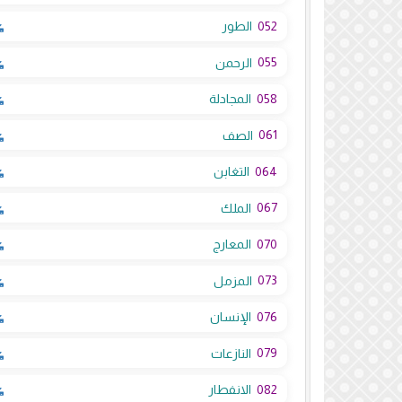
052
الطور
055
الرحمن
058
المجادلة
061
الصف
064
التغابن
067
الملك
070
المعارج
073
المزمل
076
الإنسان
079
النازعات
082
الانفطار