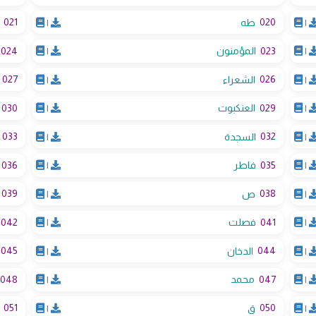
021
020
|
طه
|
024
023
|
المؤمنون
|
027
026
|
الشعراء
|
030
029
|
العنكبوت
|
033
032
|
السجدة
|
036
035
|
فاطر
|
039
038
|
ص
|
042
041
|
فصلت
|
045
044
|
الدخان
|
048
047
|
محمد
|
051
050
|
ق
|