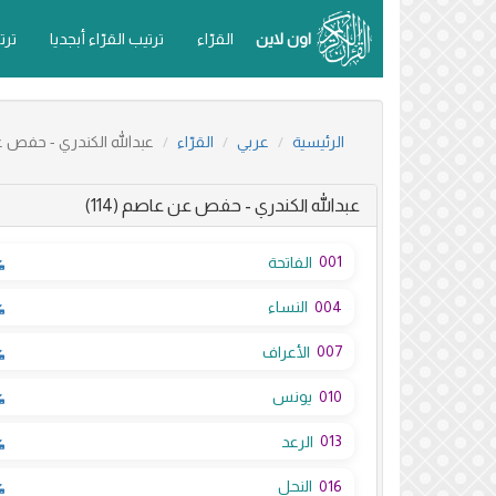
اون لاين
القرّاء
ترتيب القرّاء أبجديا
ترت
الرئيسية
عربي
القرّاء
عبدالله الكندري - حفص
عبدالله الكندري - حفص عن عاصم (114)
001
الفاتحة
004
النساء
007
الأعراف
010
يونس
013
الرعد
016
النحل