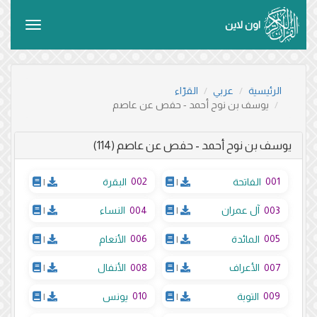
اون لاين
Toggle
vigation
الرئيسية
عربي
القرّاء
يوسف بن نوح أحمد - حفص عن عاصم
يوسف بن نوح أحمد - حفص عن عاصم (114)
002
001
الفاتحة
|
البقرة
|
004
003
آل عمران
|
النساء
|
006
005
المائدة
|
الأنعام
|
008
007
الأعراف
|
الأنفال
|
010
009
التوبة
|
يونس
|