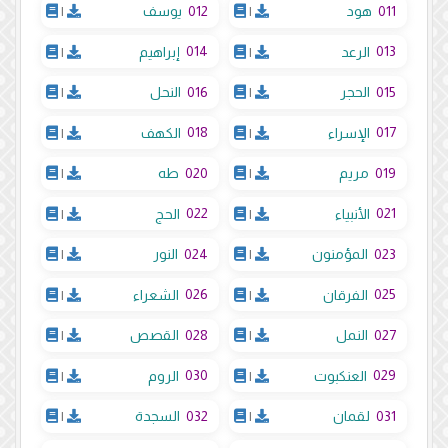
012
011
هود
|
يوسف
|
014
013
الرعد
|
إبراهيم
|
016
015
الحجر
|
النحل
|
018
017
الإسراء
|
الكهف
|
020
019
مريم
|
طه
|
022
021
الأنبياء
|
الحج
|
024
023
المؤمنون
|
النور
|
026
025
الفرقان
|
الشعراء
|
028
027
النمل
|
القصص
|
030
029
العنكبوت
|
الروم
|
032
031
لقمان
|
السجدة
|