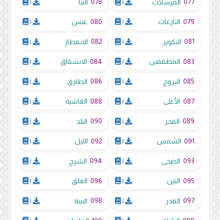
078
077
المرسلات
|
النبأ
|
080
079
النازعات
|
عبس
|
082
081
التكوير
|
الانفطار
|
084
083
المطففين
|
الانشقاق
|
086
085
البروج
|
الطارق
|
088
087
الأعلى
|
الغاشية
|
090
089
الفجر
|
البلد
|
092
091
الشمس
|
الليل
|
094
093
الضحى
|
الشرح
|
096
095
التين
|
العلق
|
098
097
القدر
|
البينة
|