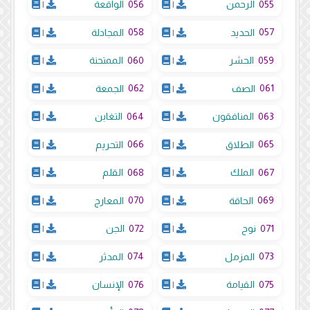
056
055
الرحمن
|
الواقعة
|
058
057
الحديد
|
المجادلة
|
060
059
الحشر
|
الممتحنة
|
062
061
الصف
|
الجمعة
|
064
063
المنافقون
|
التغابن
|
066
065
الطلاق
|
التحريم
|
068
067
الملك
|
القلم
|
070
069
الحاقة
|
المعارج
|
072
071
نوح
|
الجن
|
074
073
المزمل
|
المدثر
|
076
075
القيامة
|
الإنسان
|