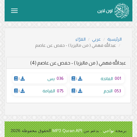
اون لاين
Toggle
vigation
الرئيسية
عربي
القرّاء
عبدالله فهمي ( من ماليزيا ) - حفص عن عاصم
عبدالله فهمي ( من ماليزيا ) - حفص عن عاصم (4)
036
001
الفاتحة
|
يس
|
075
053
النجم
|
القيامة
|
برمجة
نواحي
- بدعم من
MP3 Quran API
الحقوق محفوظة 2026