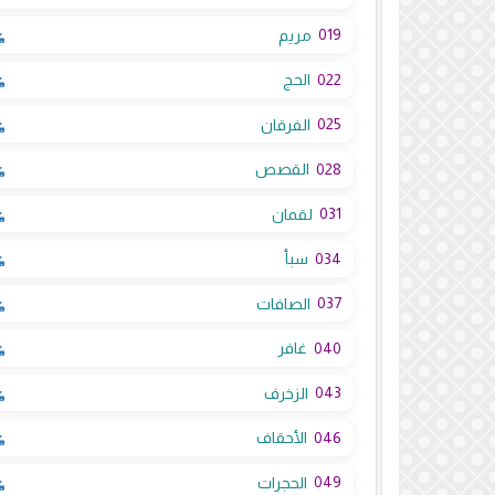
019
مريم
022
الحج
025
الفرقان
028
القصص
031
لقمان
034
سبأ
037
الصافات
040
غافر
043
الزخرف
046
الأحقاف
049
الحجرات