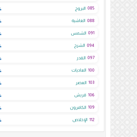
085
البروج
088
الغاشية
091
الشمس
094
الشرح
097
القدر
100
العاديات
103
العصر
106
قريش
109
الكافرون
112
الإخلاص