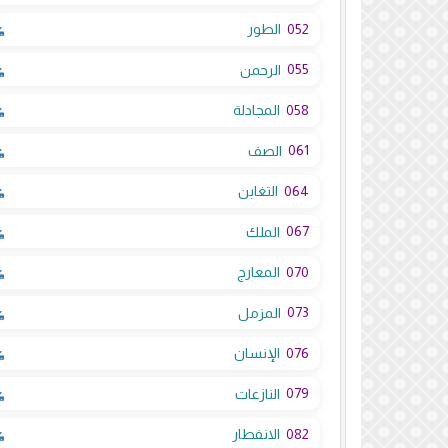
052
الطور
055
الرحمن
058
المجادلة
061
الصف
064
التغابن
067
الملك
070
المعارج
073
المزمل
076
الإنسان
079
النازعات
082
الانفطار