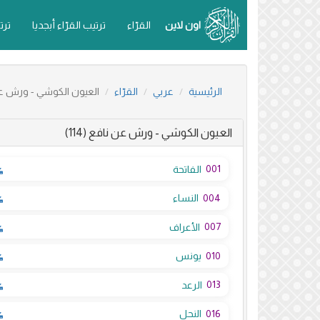
اون لاين
القرّاء
ترتيب القرّاء أبجديا
ترت
الرئيسية
عربي
القرّاء
العيون الكوشي - ورش ع
العيون الكوشي - ورش عن نافع (114)
001
الفاتحة
004
النساء
007
الأعراف
010
يونس
013
الرعد
016
النحل