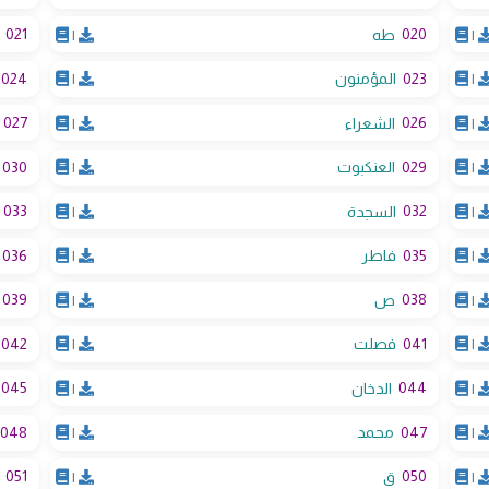
021
020
|
طه
|
024
023
|
المؤمنون
|
027
026
|
الشعراء
|
030
029
|
العنكبوت
|
033
032
|
السجدة
|
036
035
|
فاطر
|
039
038
|
ص
|
042
041
|
فصلت
|
045
044
|
الدخان
|
048
047
|
محمد
|
051
050
|
ق
|