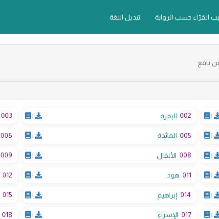
يب القرّاء حسب الرواية
تبديل اللغة
ن نافع
003
002
|
البقرة
|
006
005
|
المائدة
|
009
008
|
الأنفال
|
012
011
|
هود
|
015
014
|
إبراهيم
|
018
017
|
الإسراء
|