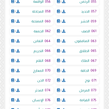
056
055
الرحمن
|
الواقعة
|
058
057
الحديد
|
المجادلة
|
060
059
الحشر
|
الممتحنة
|
062
061
الصف
|
الجمعة
|
064
063
المنافقون
|
التغابن
|
066
065
الطلاق
|
التحريم
|
068
067
الملك
|
القلم
|
070
069
الحاقة
|
المعارج
|
072
071
نوح
|
الجن
|
074
073
المزمل
|
المدثر
|
076
075
القيامة
|
الإنسان
|