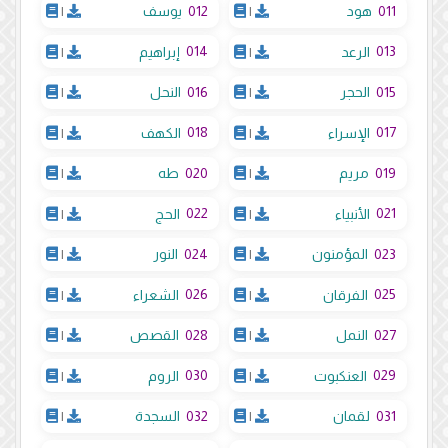
012
011
هود
|
يوسف
|
014
013
الرعد
|
إبراهيم
|
016
015
الحجر
|
النحل
|
018
017
الإسراء
|
الكهف
|
020
019
مريم
|
طه
|
022
021
الأنبياء
|
الحج
|
024
023
المؤمنون
|
النور
|
026
025
الفرقان
|
الشعراء
|
028
027
النمل
|
القصص
|
030
029
العنكبوت
|
الروم
|
032
031
لقمان
|
السجدة
|