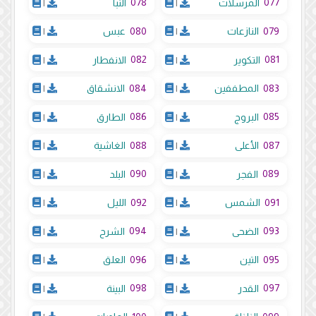
078
077
المرسلات
|
النبأ
|
080
079
النازعات
|
عبس
|
082
081
التكوير
|
الانفطار
|
084
083
المطففين
|
الانشقاق
|
086
085
البروج
|
الطارق
|
088
087
الأعلى
|
الغاشية
|
090
089
الفجر
|
البلد
|
092
091
الشمس
|
الليل
|
094
093
الضحى
|
الشرح
|
096
095
التين
|
العلق
|
098
097
القدر
|
البينة
|