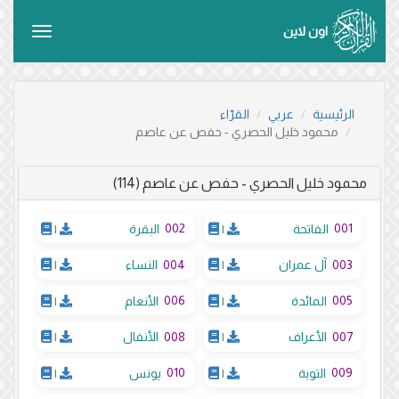
اون لاين
Toggle
vigation
الرئيسية
عربي
القرّاء
محمود خليل الحصري - حفص عن عاصم
محمود خليل الحصري - حفص عن عاصم (114)
002
001
الفاتحة
|
البقرة
|
004
003
آل عمران
|
النساء
|
006
005
المائدة
|
الأنعام
|
008
007
الأعراف
|
الأنفال
|
010
009
التوبة
|
يونس
|