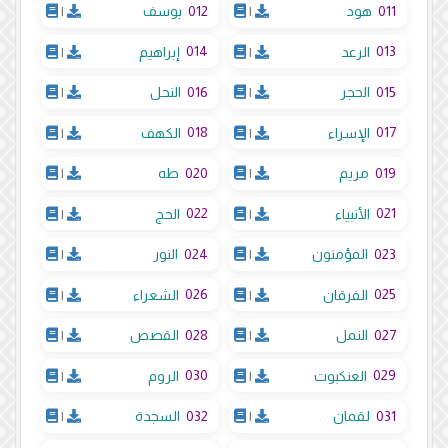
012
011
هود
|
يوسف
|
014
013
الرعد
|
إبراهيم
|
016
015
الحجر
|
النحل
|
018
017
الإسراء
|
الكهف
|
020
019
مريم
|
طه
|
022
021
الأنبياء
|
الحج
|
024
023
المؤمنون
|
النور
|
026
025
الفرقان
|
الشعراء
|
028
027
النمل
|
القصص
|
030
029
العنكبوت
|
الروم
|
032
031
لقمان
|
السجدة
|