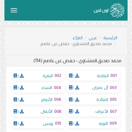
اون لاين
Toggle
vigation
الرئيسية
عربي
القرّاء
محمد صديق المنشاوي - حفص عن عاصم
محمد صديق المنشاوي - حفص عن عاصم (114)
002
001
الفاتحة
|
البقرة
|
004
003
آل عمران
|
النساء
|
006
005
المائدة
|
الأنعام
|
008
007
الأعراف
|
الأنفال
|
010
009
التوبة
|
يونس
|