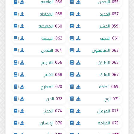
056
055
الرحمن
|
الواقعة
|
058
057
الحديد
|
المجادلة
|
060
059
الحشر
|
الممتحنة
|
062
061
الصف
|
الجمعة
|
064
063
المنافقون
|
التغابن
|
066
065
الطلاق
|
التحريم
|
068
067
الملك
|
القلم
|
070
069
الحاقة
|
المعارج
|
072
071
نوح
|
الجن
|
074
073
المزمل
|
المدثر
|
076
075
القيامة
|
الإنسان
|