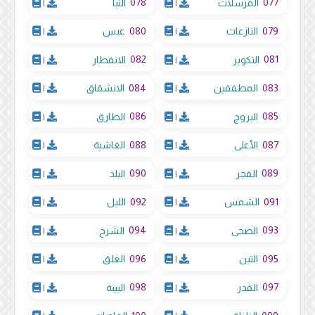
078
077
المرسلات
|
النبأ
|
080
079
النازعات
|
عبس
|
082
081
التكوير
|
الانفطار
|
084
083
المطففين
|
الانشقاق
|
086
085
البروج
|
الطارق
|
088
087
الأعلى
|
الغاشية
|
090
089
الفجر
|
البلد
|
092
091
الشمس
|
الليل
|
094
093
الضحى
|
الشرح
|
096
095
التين
|
العلق
|
098
097
القدر
|
البينة
|