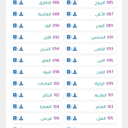
086
085
البروج
|
الطارق
|
088
087
الأعلى
|
الغاشية
|
090
089
الفجر
|
البلد
|
092
091
الشمس
|
الليل
|
094
093
الضحى
|
الشرح
|
096
095
التين
|
العلق
|
098
097
القدر
|
البينة
|
100
099
الزلزلة
|
العاديات
|
102
101
القارعة
|
التكاثر
|
104
103
العصر
|
الهمزة
|
106
105
الفيل
|
قريش
|