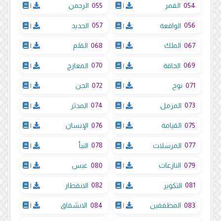
055
054
القمر
|
الرحمن
|
057
056
الواقعة
|
الحديد
|
068
067
الملك
|
القلم
|
070
069
الحاقة
|
المعارج
|
072
071
نوح
|
الجن
|
074
073
المزمل
|
المدثر
|
076
075
القيامة
|
الإنسان
|
078
077
المرسلات
|
النبأ
|
080
079
النازعات
|
عبس
|
082
081
التكوير
|
الانفطار
|
084
083
المطففين
|
الانشقاق
|