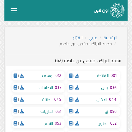
اون لاين
Toggle
vigation
الرئيسية
عربي
القرّاء
محمد البراك - حفص عن عاصم
محمد البراك - حفص عن عاصم (62)
012
001
الفاتحة
|
يوسف
|
037
036
يس
|
الصافات
|
045
044
الدخان
|
الجاثية
|
051
050
ق
|
الذاريات
|
053
052
الطور
|
النجم
|